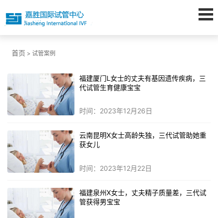
首页
> 试管案例
福建厦门L女士的丈夫有基因遗传疾病，三
代试管生育健康宝宝
时间：2023年12月26日
云南昆明X女士高龄失独，三代试管助她重
获女儿
时间：2023年12月22日
福建泉州X女士，丈夫精子质量差，三代试
管获得男宝宝