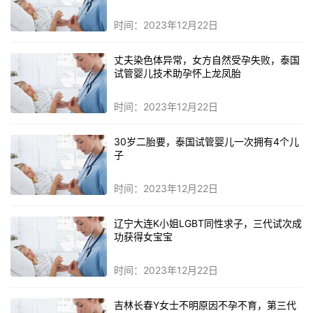
时间：2023年12月22日
丈夫染色体异常，女方自然受孕失败，泰国
试管婴儿技术助孕怀上龙凤胎
时间：2023年12月22日
30岁二胎要，泰国试管婴儿一次拥有4个儿
子
时间：2023年12月22日
辽宁大连K小姐LGBT同性求子，三代试次成
功获得女宝宝
时间：2023年12月22日
吉林长春Y女士不明原因不孕不育，第三代