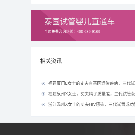
泰国试管婴儿直通车
全国免费咨询热线：400-639-9169
相关资讯
福建厦门L女士的丈夫有基因遗传疾病，三代试管生育健

福建泉州X女士，丈夫精子质量差，三代试管获得

浙江温州X女士的丈夫HIV感染，三代试管成功获得
