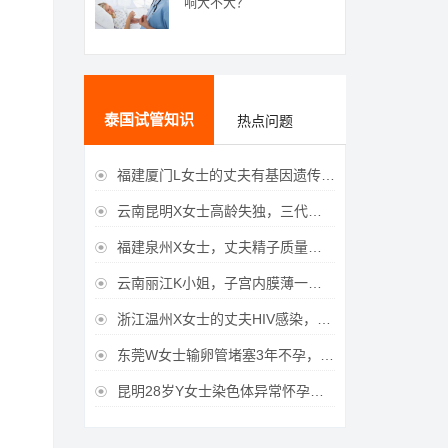
响大不大？
泰国试管知识
热点问题
福建厦门L女士的丈夫有基因遗传疾病，三代试管生育健康宝宝

云南昆明X女士高龄失独，三代试管助她重获女儿

福建泉州X女士，丈夫精子质量差，三代试管获得男宝宝

云南丽江K小姐，子宫内膜薄一直未孕，三代试管一次成功获得

浙江温州X女士的丈夫HIV感染，三代试管成功获得女宝宝

东莞W女士输卵管堵塞3年不孕，泰国三代试管喜获

昆明28岁Y女士染色体异常怀孕难，泰国三代试管成功好孕
