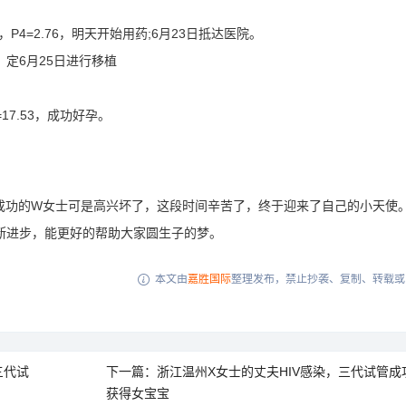
P4=2.76，明天开始用药;6月23日抵达医院。
4，定6月25日进行移植
17.53，成功好孕。
功的W女士可是高兴坏了，这段时间辛苦了，终于迎来了自己的小天使
断进步，能更好的帮助大家圆生子的梦。
本文由
嘉胜国际
整理发布，禁止抄袭、复制、转载或

三代试
下一篇：浙江温州X女士的丈夫HIV感染，三代试管成
获得女宝宝