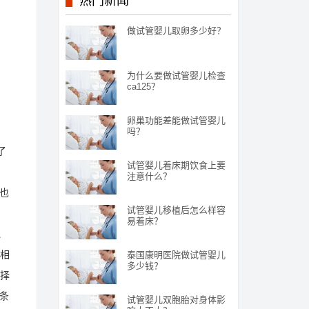
热门新闻
做试管婴儿取卵多少好？
为什么要做试管婴儿检查
ca125？
卵巢功能差能做试管婴儿
吗？
了
试管婴儿着床期饮食上要
注意什么？
也
试管婴儿移植后怎么样容
易着床？
、
儿相
泰国康明医院做试管婴儿
多少钱？
选择
条
试管婴儿双胞胎对身体影