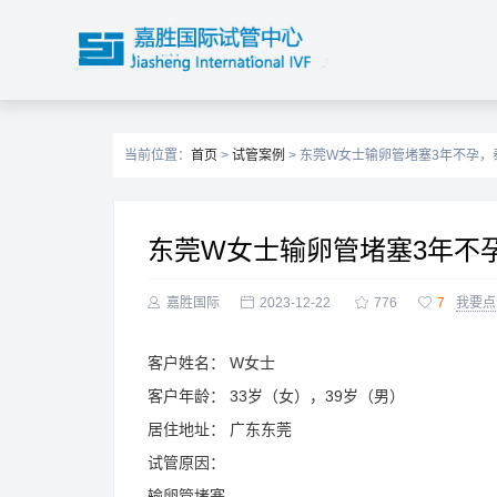
当前位置：
首页
>
试管案例
> 东莞W女士输卵管堵塞3年不孕
东莞W女士输卵管堵塞3年不

嘉胜国际

2023-12-22

776

7
我要点
客户姓名：
W女士
客户年龄：
33岁（女），39岁（男）
居住地址：
广东东莞
试管原因：
输卵管堵塞