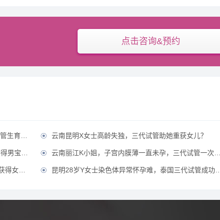
点击咨询&预约
康宝宝？
云南昆明X女士高龄失独，三代试管助她重获女儿？

男宝宝？
云南丽江K小姐，子宫内膜薄一直未孕，三代试管一次成功获得？

女宝宝？
昆明28岁Y女士染色体异常怀孕难，泰国三代试管成功好孕？
