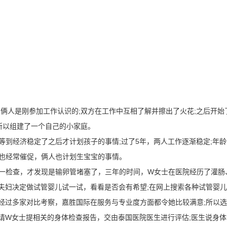
人是刚参加工作认识的;双方在工作中互相了解并擦出了火花;之后开始
;所以组建了一个自己的小家庭。
到经济稳定了之后才计划孩子的事情;过了5年，两人工作逐渐稳定;年龄
人也经常催促，俩人也计划生宝宝的事情。
检查，才发现是输卵管堵塞了，三年的时间，W女士在医院经历了灌肠
夫妇决定做试管婴儿试一试，看看是否会有希望;在网上搜索各种试管婴
经过多家对比考察，嘉胜国际在服务与专业度方面都令她比较满意;所以
请W女士提相关的身体检查报告，交由泰国医院医生进行评估;医生说身体