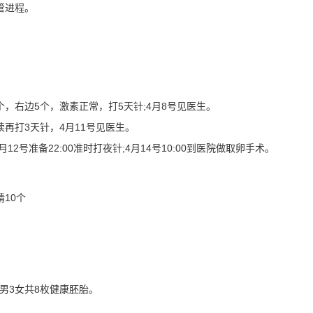
管进程。
，右边5个，激素正常，打5天针;4月8号见医生。
打3天针，4月11号见医生。
号准备22:00准时打夜针;4月14号10:00到医院做取卵手术。
10个
男3女共8枚健康胚胎。