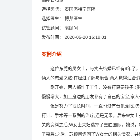
选择医院：
泰国杰特宁医院
选择医生：
博邦医生
试管顾问：
袁顾问
发布时间：
2020-05-20 16:19:01
案例介绍
这位东莞的吴女士，与丈夫结婚已经有8年了，俩
俩人的恋爱之旅;在经过了解与磨合;两人觉得适合
刚开始，两人都忙于工作，没有打算要孩子;想等
慢慢增大，加上身边的朋友都有了自己的宝宝;家
但是努力了很长时间，一直也没有音讯;到医院一
打针、手术等一系列的治疗;还是无果。后来W女士
关的资料之后;W女士夫妇选择了嘉胜国际，她说，
了嘉胜;之后，苏顾问询问了W女士的相关情况，并