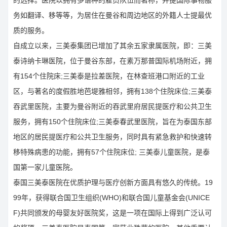
的选择。医院以拥有多语种的雇员队伍而著称，并提国际事物服
务如翻译、移等等，为居住在曼谷和周边地区的外籍人士提最优
质的服务。
自成立以来，三美泰集团已增加了其余五家隶属医院，即：三美
泰诗纳卡琳医院，位于曼谷东部，在素万那普国际机场附近，拥
有154个住院床;三美泰是拉差医院，在林查班港口附近的工业
区，与著名的度假胜地芭堤雅相邻，拥有138个住院床位;三美泰
吞武里医院，主要为曼谷附近的吞武里府居民提医疗和公共卫生
服务，拥有150个住院床位;三美泰春武里医院，旨在为泰国东部
地区的居民提医疗和公共卫生服务，同时具有紧急救护和快速转
移特殊病患的功能，拥有57个住院床位; 三美泰儿童医院，是泰
国第一家儿童医院。
泰国三美泰医院在优质护理与医疗创新方面具有悠久的传统。19
99年，获得联合国卫生组织(WHO)和联合国儿童基金会(UNICE
F)共同颁发的母婴友好医院奖，这是一项在国际上得到广泛认可