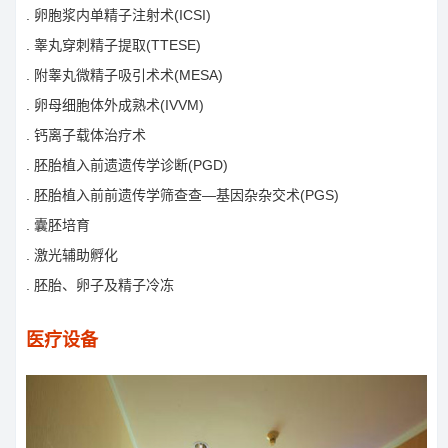
. 卵胞浆内单精子注射术(ICSI)
. 睾丸穿刺精子提取(TTESE)
. 附睾丸微精子吸引术术(MESA)
. 卵母细胞体外成熟术(IVVM)
. 钙离子载体治疗术
. 胚胎植入前遗遗传学诊断(PGD)
. 胚胎植入前前遗传学筛查查—基因杂杂交术(PGS)
. 囊胚培育
. 激光辅助孵化
. 胚胎、卵子及精子冷冻
医疗设备