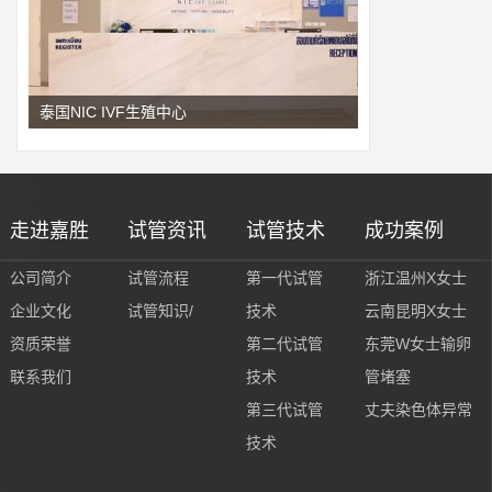
泰国NIC IVF生殖中心
走进嘉胜
试管资讯
试管技术
成功案例
公司简介
试管流程
第一代试管
浙江温州X女士
企业文化
试管知识/
技术
云南昆明X女士
资质荣誉
第二代试管
东莞W女士输卵
联系我们
技术
管堵塞
第三代试管
丈夫染色体异常
技术