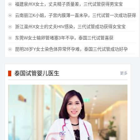
福建泉州X女士，丈夫精子质量差，三代试管获得男宝宝

云南丽江K小姐，子宫内膜薄一直未孕，三代试管一次成功获得

浙江温州X女士的丈夫HIV感染，三代试管成功获得女宝宝

东莞W女士输卵管堵塞3年不孕，泰国三代试管喜获

昆明28岁Y女士染色体异常怀孕难，泰国三代试管成功好孕

泰国试管婴儿医生
更多