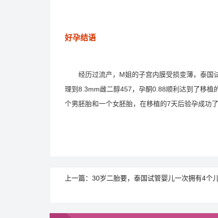
好孕结语
经历过流产，M姐的子宫内膜受损变薄，泰国试
理到8.3mm雌二醇457，孕酮0.88顺利达到
个男胚胎和一个女胚胎，在移植的7天后验孕成功
上一篇：30岁二胎要，泰国试管婴儿一次拥有4个