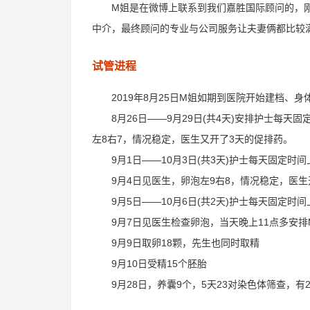
M姐是在微博上联系到我们嘉胜国际顾问的，刚
中介，最终顾问的专业与公司服务让夫妻俩都比较
试管进程
2019年8月25日M姐如期到医院开始建档、身
8月26日——9月29日(共4天)安排护士每天固
左8右7，情况稳定，医生又开了3天的促排药。
9月1日——10月3日(共3天)护士每天固定时
9月4日见医生，卵泡左9右8，情况稳定，医生
9月5日——10月6日(共2天)护士每天固定时
9月7日见医生检查卵泡，当天晚上11点多安排
9月9日取卵18颗，先生也同时取精
9月10日受精15个胚胎
9月28日，养囊9个，5天23对染色体筛查，有