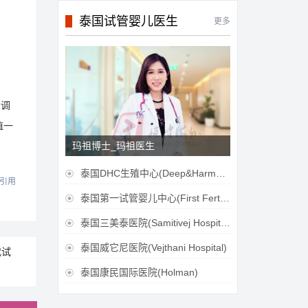
泰国试管婴儿医生
更多
功调
植一
玛祖博士_玛祖医生
泰国DHC生殖中心(Deep&Harmonicare IVF Center)

引用
泰国第一试管婴儿中心(First Fertilily PGS Center Limitied)

泰国三美泰医院(Samitivej Hospital)

泰国威它尼医院(Vejthani Hospital)

代试
泰国康民国际医院(Holman)
