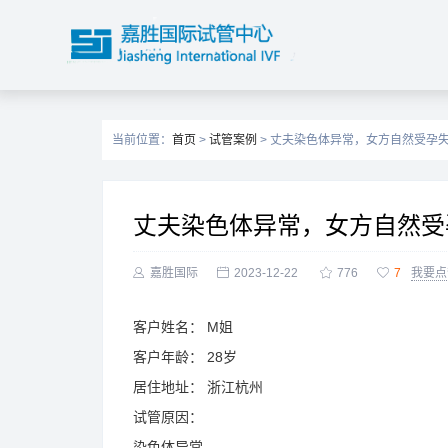
当前位置：
首页
>
试管案例
> 丈夫染色体异常，女方自然受孕
丈夫染色体异常，女方自然受

嘉胜国际

2023-12-22

776

7
我要点
客户姓名：
M姐
客户年龄：
28岁
居住地址：
浙江杭州
试管原因：
染色体异常