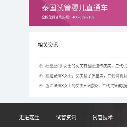
泰国试管婴儿直通车
全国免费咨询热线：400-639-9169
相关资讯
福建厦门L女士的丈夫有基因遗传疾病，三代试管生育健

福建泉州X女士，丈夫精子质量差，三代试管获得

浙江温州X女士的丈夫HIV感染，三代试管成功获得

走进嘉胜
试管资讯
试管技术