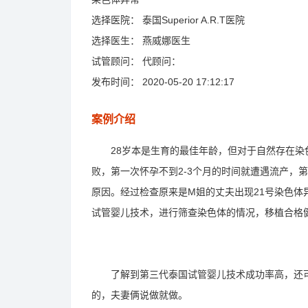
选择医院：
泰国Superior A.R.T医院
选择医生：
燕威娜医生
试管顾问：
代顾问：
发布时间：
2020-05-20 17:12:17
案例介绍
28岁本是生育的最佳年龄，但对于自然存在染色
败，第一次怀孕不到2-3个月的时间就遭遇流产，
原因。经过检查原来是M姐的丈夫出现21号染色
试管婴儿技术，进行筛查染色体的情况，移植合格
了解到第三代泰国试管婴儿技术成功率高，还可
的，夫妻俩说做就做。