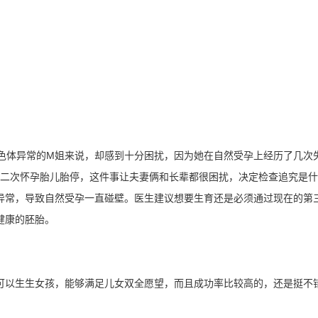
体异常的M姐来说，却感到十分困扰，因为她在自然受孕上经历了几次
第二次怀孕胎儿胎停，这件事让夫妻俩和长辈都很困扰，决定检查追究是
体异常，导致自然受孕一直碰壁。医生建议想要生育还是必须通过现在的第
健康的胚胎。
以生生女孩，能够满足儿女双全愿望，而且成功率比较高的，还是挺不