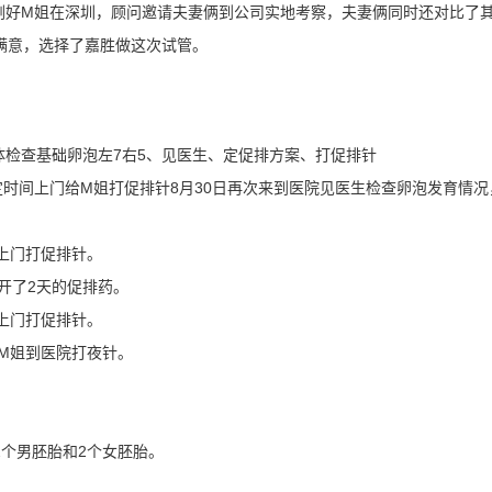
好M姐在深圳，顾问邀请夫妻俩到公司实地考察，夫妻俩同时还对比了
满意，选择了嘉胜做这次试管。
体检查基础卵泡左7右5、见医生、定促排方案、打促排针
定时间上门给M姐打促排针8月30日再次来到医院见医生检查卵泡发育情况
间上门打促排针。
开了2天的促排药。
间上门打促排针。
M姐到医院打夜针。
2个男胚胎和2个女胚胎。