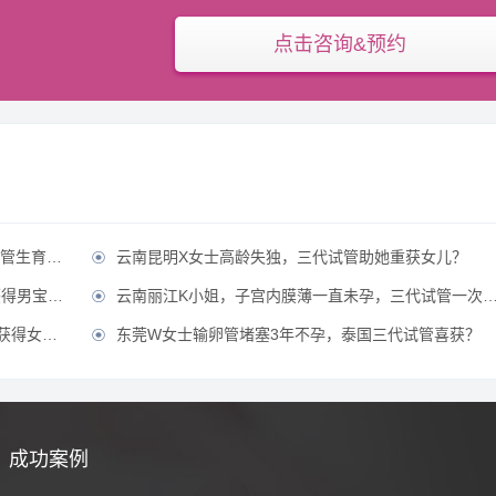
点击咨询&预约
康宝宝？
云南昆明X女士高龄失独，三代试管助她重获女儿？

男宝宝？
云南丽江K小姐，子宫内膜薄一直未孕，三代试管一次成功获得？

女宝宝？
东莞W女士输卵管堵塞3年不孕，泰国三代试管喜获？

成功案例