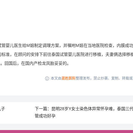
管婴儿医生给M姐制定调理方案，并嘱咐M姐在当地医院检查，内膜成
了移植的标准，在顾问的安排下前往泰国试管婴儿医院进行移植，夫妻俩选择移
了。回国后，在国内产检龙凤胎妥妥的。
本文由
嘉胜国际
整理发布，禁止抄袭、复制、转载或

儿子
下一篇：昆明28岁Y女士染色体异常怀孕难，泰国三
管成功好孕