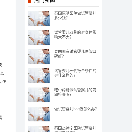
热门新闻
泰国康明医院做试管婴儿
多少钱？
试管婴儿双胞胎对身体影
响大不大？
泰国哪家试管婴儿医院口
碑好？
失
试管婴儿三代符合条件的
什么
是什么样的？
三代
吃中药能做试管婴儿的前
期检查吗？
做试管婴儿hcg低怎么办？
错
泰国杰特宁医院试管婴儿