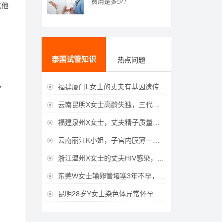
费用是多少？
其他
泰国试管知识
热点问题
，
福建厦门L女士的丈夫有基因遗传疾病，三代试管生育健康宝宝

云南昆明X女士高龄失独，三代试管助她重获女儿

福建泉州X女士，丈夫精子质量差，三代试管获得男宝宝

云南丽江K小姐，子宫内膜薄一直未孕，三代试管一次成功获得

浙江温州X女士的丈夫HIV感染，三代试管成功获得女宝宝

东莞W女士输卵管堵塞3年不孕，泰国三代试管喜获

昆明28岁Y女士染色体异常怀孕难，泰国三代试管成功好孕
