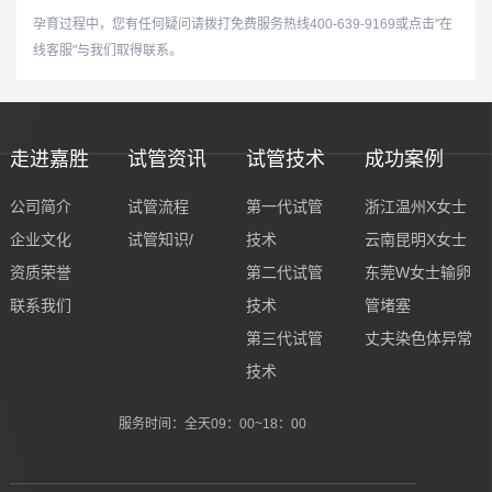
孕育过程中，您有任何疑问请拨打免费服务热线400-639-9169或点击"在
线客服"与我们取得联系。
走进嘉胜
试管资讯
试管技术
成功案例
公司简介
试管流程
第一代试管
浙江温州X女士
企业文化
试管知识/
技术
云南昆明X女士
资质荣誉
第二代试管
东莞W女士输卵
联系我们
技术
管堵塞
第三代试管
丈夫染色体异常
技术
服务时间：全天09：00~18：00