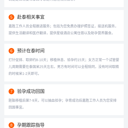
赴泰相关事宜
5
嘉胜工作人员全程跟进服务；包括为您免费办理护照签证，接送机服务，
提供生活翻译和医疗翻译，提供星级酒店公寓住宿以及助孕营养膳食。
预计在泰时间
6
打针促排、取卵约8-10天；移植休息、验孕约15天；女方正常一个试管婴
儿周期需要在泰国呆25天左右，男方有时间可以全程陪同，没有时间取精
的时候呆1-2天即可。
验孕成功回国
7
胚胎移植后第7-9天，可以抽血验孕；孕育成功后嘉胜工作人员为您安排
回国事宜。
孕期跟踪指导
8