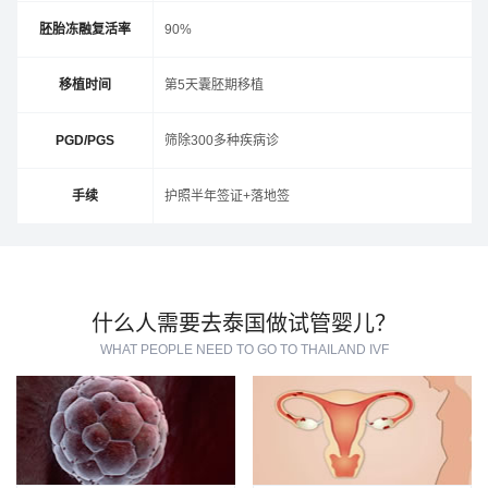
胚胎冻融复活率
90%
移植时间
第5天囊胚期移植
PGD/PGS
筛除300多种疾病诊
手续
护照半年签证+落地签
什么人需要去泰国做试管婴儿？
WHAT PEOPLE NEED TO GO TO THAILAND IVF