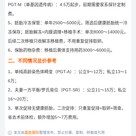
PGT-M（单基因遗传病）：4.5万起步，前期需要家系探针定制
费。
5、胚胎冷冻保管：单年2500～5000元，筛选后健康胚胎统一冷
冻保存；胚胎解冻+内膜调理+移植手术：单次8000～14000元，
后续二次移植只收解冻移植费，不用重复促排取卵。
6、保胎药物杂费：移植后黄体支持用药3000～6000元。
二、不同情况总价参考
1、单纯高龄染色体畸变（PGT-A）：公立9～12万；私立13～1
6万；
2、夫妻一方平衡/罗氏易位（PGT-SR）：公立11～15万；私立
16～20万；
3、单次促排无健康胚胎，二次促排：只重复促排+取卵+筛查，
省去术前体检，额外增加5～7万费用。
本文由
嘉胜国际
整理发布，禁止抄袭、复制、转载或引用
