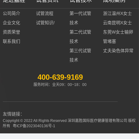
走进嘉胜
试管资讯
试管技术
成功案例
公司简介
试管流程
第一代试管
浙江温州X女士
企业文化
试管知识/
技术
云南昆明X女士
资质荣誉
第二代试管
东莞W女士输卵
联系我们
技术
管堵塞
第三代试管
丈夫染色体异常
技术
400-639-9169
服务时间：全天09：00~18：00
友情链接：
Copyright © 2022 All Rights Reserved 深圳嘉胜国际医疗健康管理有限公司 版权
所有
粤ICP备2023040136号-1