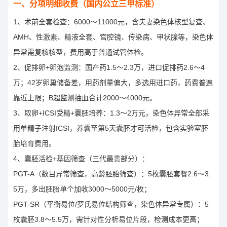
一、分项明细收费（国内公立三甲标准）
1、术前全套检查：6000～11000元，含夫妻染色体核型复查、
AMH、性激素、精液全套、宫腔镜、传染病、甲状腺等，染色体
异常需复核核型，费用高于普通试管体检。
2、促排卵+卵泡监测：国产药1.5～2.3万，进口促排药2.6～4
万；42岁卵巢储备差，用药剂量偏大，多选用进口药，药费普遍
靠近上限；B超监测抽血合计2000～4000元。
3、取卵+ICSI受精+囊胚培养：1.3～2万元，染色体异常全部采
用单精子注射ICSI，养囊至第5天囊胚才可活检，包含实验室胚
胎培育费用。
4、囊胚活检+基因筛查（三代最贵部分）：
PGT-A（数目异常筛查，高龄胚胎筛查）：5枚囊胚套餐2.6～3.
5万，多出胚胎单个加收3000～5000元/枚；
PGT-SR（平衡易位/罗氏易位结构筛查，染色体异常专属）：5
枚囊胚3.8～5.5万，需针对性分析易位片段，检测成本更高；