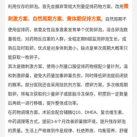
微
利用仅存的卵泡。首先会摒弃常规大剂量促排药物方案，改用
刺激方案、自然周期方案、黄体期促排方案
。自然周期不
使用促排药，依靠女性自身激素发育单个优势卵泡，适合卵泡数
量极低、对药物反应差的人群，全程定期B超监测卵泡生长，成
熟后及时取卵，优点是对身体刺激小，缺点是单次周期大概率只
能获取一枚卵子。
其次是微刺激方案，使用小剂量口服促排药物搭配少量针剂，温
和刺激卵巢，避免大药量加重卵巢负担，同时降低卵泡提前闭锁
的概率。部分医院还会采用拮抗剂方案、攒卵方案，多次微周期
取卵，将每次获取的少量卵子或胚胎冷冻保存，积攒到一定数量
后再统一进行移植，提升整体成功率。
在药物调理方面，术前会配合辅酶Q10、DHEA、复合维生素、
中药调理等方式，提前3-6个月改善卵巢微环境，提升残存卵泡
的质量。生活上严格做到作息规律、杜绝熬夜、均衡营养、舒缓