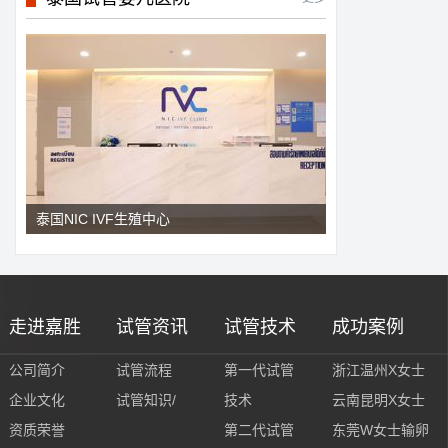
泰国NIC IVF生殖中心
走进嘉胜
试管资讯
试管技术
成功案例
公司简介
试管流程
第一代试管
浙江温州X女士
企业文化
试管知识/
技术
云南昆明X女士
资质荣誉
第二代试管
东莞W女士输卵