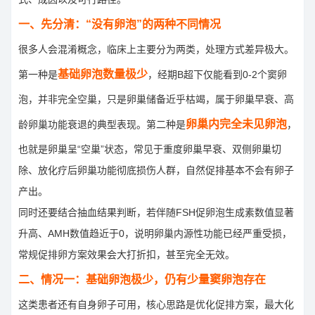
一、先分清：“没有卵泡”的两种不同情况
很多人会混淆概念，临床上主要分为两类，处理方式差异极大。
基础卵泡数量极少
第一种是
，经期B超下仅能看到0-2个窦卵
泡，并非完全空巢，只是卵巢储备近乎枯竭，属于卵巢早衰、高
卵巢内完全未见卵泡
龄卵巢功能衰退的典型表现。第二种是
，
也就是卵巢呈“空巢”状态，常见于重度卵巢早衰、双侧卵巢切
除、放化疗后卵巢功能彻底损伤人群，自然促排基本不会有卵子
产出。
同时还要结合抽血结果判断，若伴随FSH促卵泡生成素数值显著
升高、AMH数值趋近于0，说明卵巢内源性功能已经严重受损，
常规促排卵方案效果会大打折扣，甚至完全无效。
二、情况一：基础卵泡极少，仍有少量窦卵泡存在
这类患者还有自身卵子可用，核心思路是优化促排方案，最大化