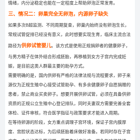
情绪，内分泌稳定也能在一定程度上帮助卵泡正常发育。
三、情况二：卵巢完全无卵泡，内源卵子缺失
如果多次B超监测、不同周期复查，卵巢内始终没有卵泡生长，
常规试管促排已经没有意义，此时想要实现生育，临床主流合法
供卵试管婴儿
路径为
。该方式是使用正规捐卵者的健康卵子，
与男方精子在体外结合形成胚胎，再移植到女方子宫内完成妊
娠，是目前这类人群最主要的助孕方式。
需要明确的是，国内供卵有严格的法律法规与流程要求，卵子来
源仅为正规生殖中心接受试管助孕、有多余健康卵子自愿捐赠的
患者，禁止商业买卖卵子。想要开展供卵试管，必须在具备供卵
资质的正规公立生殖中心登记排队，同时夫妻双方需要完善全套
体检、证件审核，符合医学指征与政策要求才能进入周期。
在等待卵源的阶段，女方重点调理子宫环境，保证子宫内膜厚
度、宫腔状态达标，为后续胚胎着床做好准备。若同时存在子宫