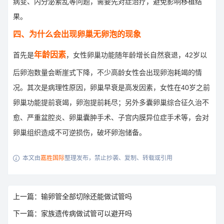
病变、内分泌紊乱等问题，需要先对症治疗，避免影响移植结
果。
四、为什么会出现卵巢无卵泡的现象
年龄因素
首先是
，女性卵巢功能随年龄增长自然衰退，42岁以
后卵泡数量会断崖式下降，不少高龄女性会出现卵泡耗竭的情
况。其次是病理性原因，卵巢早衰是高发因素，女性在40岁之前
卵巢功能提前衰竭，卵泡提前耗尽；另外多囊卵巢综合征久治不
愈、严重盆腔炎、卵巢囊肿手术、子宫内膜异位症手术等，会对
卵巢组织造成不可逆损伤，破坏卵泡储备。
本文由
嘉胜国际
整理发布，禁止抄袭、复制、转载或引用

上一篇：输卵管全部切除还能做试管吗
下一篇：家族遗传病做试管可以避开吗