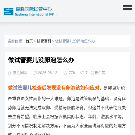
当前位置：
首页
>
试管百科
> 做试管婴儿没卵泡怎么办
做试管婴儿没卵泡怎么办

嘉胜国际

2026-06-12

776

7
我要点赞
做
试管婴儿
检查后发现没有卵泡该如何应对
，是卵巢功能
严重衰退女性面临的一大难题。卵泡是试管助孕的基础，没有优
势卵泡就无法完成取卵、受精与胚胎培育，但这并不代表彻底失
去生育希望。临床上会根据卵巢实际状态、年龄、激素水平等，
划分不同情况制定解决方案，下面为大家全面讲解对应的处理方
式、成因以及可行路径。