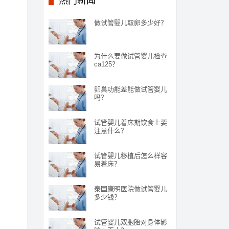
热门新闻
做试管婴儿取卵多少好？
为什么要做试管婴儿检查
ca125？
卵巢功能差能做试管婴儿
吗？
试管婴儿着床期饮食上要
注意什么？
试管婴儿移植后怎么样容
易着床？
泰国康明医院做试管婴儿
多少钱？
试管婴儿双胞胎对身体影