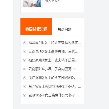
响大不大？
泰国试管知识
热点问题
福建厦门L女士的丈夫有基因遗传疾病，三代试管生育健康宝宝

云南昆明X女士高龄失独，三代试管助她重获女儿

福建泉州X女士，丈夫精子质量差，三代试管获得男宝宝

云南丽江K小姐，子宫内膜薄一直未孕，三代试管一次成功获得

浙江温州X女士的丈夫HIV感染，三代试管成功获得女宝宝

东莞W女士输卵管堵塞3年不孕，泰国三代试管喜获

昆明28岁Y女士染色体异常怀孕难，泰国三代试管成功好孕
