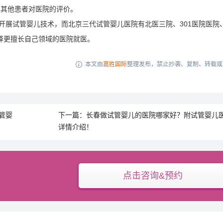
解其他患者对医院的评价。
可开展试管婴儿技术，而北京三代试管婴儿医院有北医三院、301医院医院
择更擅长自己领域的医院就医。
本文由
嘉胜国际
整理发布，禁止抄袭、复制、转载或

管婴
下一篇：长春做试管婴儿的医院哪家好？附试管婴儿
详情介绍！
点击咨询&预约