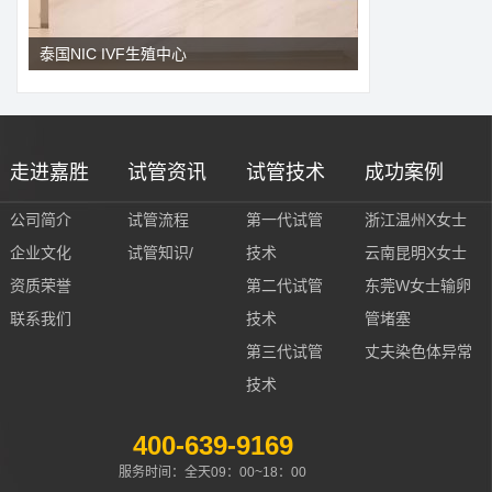
泰国NIC IVF生殖中心
走进嘉胜
试管资讯
试管技术
成功案例
公司简介
试管流程
第一代试管
浙江温州X女士
企业文化
试管知识/
技术
云南昆明X女士
资质荣誉
第二代试管
东莞W女士输卵
联系我们
技术
管堵塞
第三代试管
丈夫染色体异常
技术
400-639-9169
服务时间：全天09：00~18：00