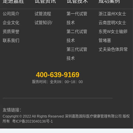
走进嘉胜
试管资讯
试管技术
成功案例
公司简介
试管流程
第一代试管
浙江温州X女士
企业文化
试管知识/
技术
云南昆明X女士
资质荣誉
第二代试管
东莞W女士输卵
联系我们
技术
管堵塞
第三代试管
丈夫染色体异常
技术
400-639-9169
服务时间：全天09：00~18：00
友情链接：
Copyright © 2022 All Rights Reserved 深圳嘉胜国际医疗健康管理有限公司 版权
所有
粤ICP备2023040136号-1