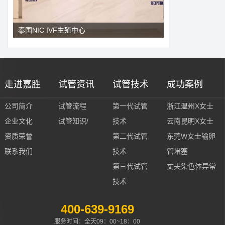
泰国NIC IVF生殖中心
走进嘉胜
试管资讯
试管技术
成功案例
公司简介
试管流程
第一代试管
浙江温州X女士
企业文化
试管知识/
技术
云南昆明X女士
资质荣誉
第二代试管
东莞W女士输卵
联系我们
技术
管堵塞
第三代试管
丈夫染色体异常
技术
400-639-9169
服务时间：全天09：00~18：00