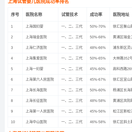
上海试管婴儿医院成功率排名
序号
医院名称
试管技术
成功率
医院地址
1
上海国妇婴
一、二、三代
50%-70%
徐汇区衡山路
2
上海瑞金医院
一、二、三代
50%-68%
黄浦区瑞金二
3
上海仁济医院
一、二、三代
48%-66%
浦东新区灵山
4
上海集爱医院
一、二、三代
50%-65%
大林路352
5
上海一妇婴
一、二、三代
45%-60%
高科西路26
6
上海第六人民医院
一、二、三代
45%-67%
徐汇区宜山路
7
上海长海医院
一、二、三代
50%-60%
杨浦区长海路
8
上海长征医院
一、二、三代
48%-58%
黄浦区凤阳路
9
上海第一人民医院
一、二、三代
45%-56%
松江区新松江
10
上海中山医院
一、二、三代
46%-58%
徐汇区斜土路