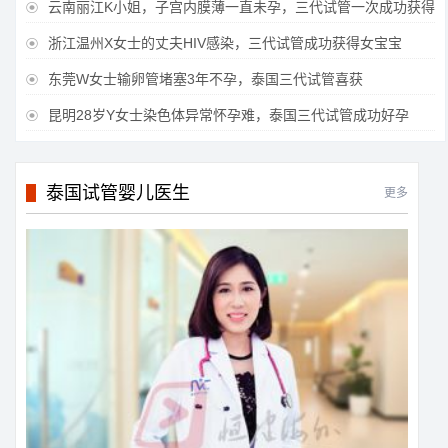
云南丽江K小姐，子宫内膜薄一直未孕，三代试管一次成功获得

浙江温州X女士的丈夫HIV感染，三代试管成功获得女宝宝

东莞W女士输卵管堵塞3年不孕，泰国三代试管喜获

昆明28岁Y女士染色体异常怀孕难，泰国三代试管成功好孕

泰国试管婴儿医生
更多