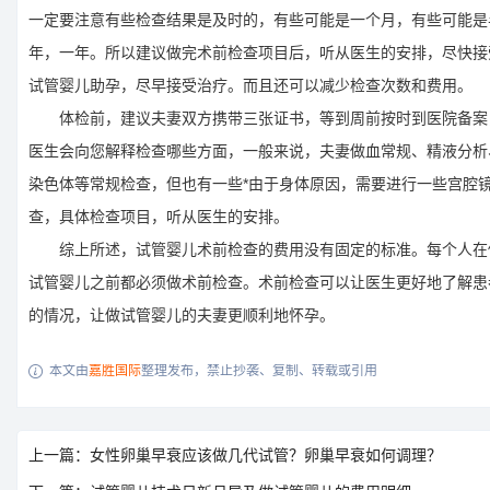
一定要注意有些检查结果是及时的，有些可能是一个月，有些可能是
年，一年。所以建议做完术前检查项目后，听从医生的安排，尽快接
试管婴儿助孕，尽早接受治疗。而且还可以减少检查次数和费用。
体检前，建议夫妻双方携带三张证书，等到周前按时到医院备案
医生会向您解释检查哪些方面，一般来说，夫妻做血常规、精液分析
染色体等常规检查，但也有一些*由于身体原因，需要进行一些宫腔
查，具体检查项目，听从医生的安排。
综上所述，试管婴儿术前检查的费用没有固定的标准。每个人在
试管婴儿之前都必须做术前检查。术前检查可以让医生更好地了解患
的情况，让做试管婴儿的夫妻更顺利地怀孕。
本文由
嘉胜国际
整理发布，禁止抄袭、复制、转载或引用

上一篇：女性卵巢早衰应该做几代试管？卵巢早衰如何调理？