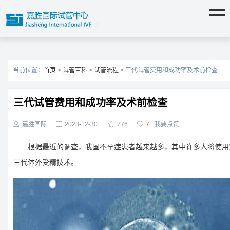
当前位置：
首页
>
试管百科
>
试管流程
> 三代试管费用和成功率及术前检查
三代试管费用和成功率及术前检查

嘉胜国际

2023-12-30

776

7
我要点赞
根据最近的调查，我国不孕症患者越来越多，其中许多人将使用
三代体外受精技术。