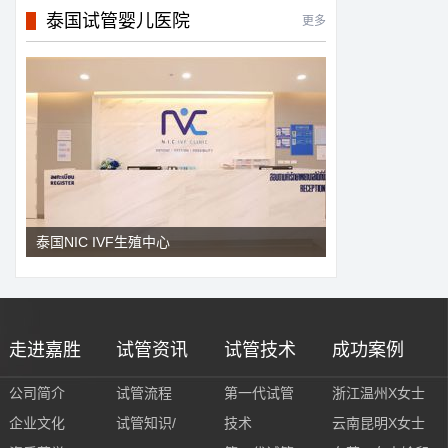
泰国试管婴儿医院
更多
泰国NIC IVF生殖中心
走进嘉胜
试管资讯
试管技术
成功案例
公司简介
试管流程
第一代试管
浙江温州X女士
企业文化
试管知识/
技术
云南昆明X女士