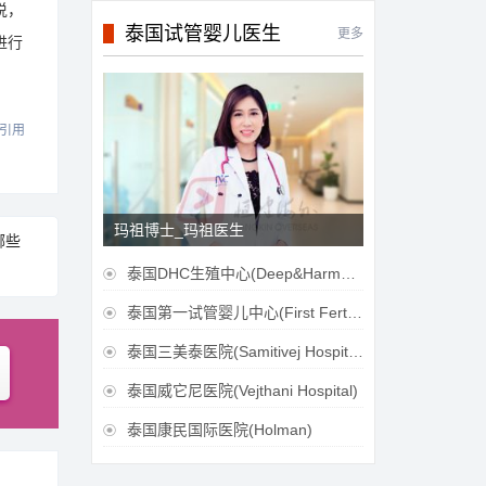
说，
泰国试管婴儿医生
更多
进行
引用
玛祖博士_玛祖医生
哪些
泰国DHC生殖中心(Deep&Harmonicare IVF Center)

泰国第一试管婴儿中心(First Fertilily PGS Center Limitied)

泰国三美泰医院(Samitivej Hospital)

泰国威它尼医院(Vejthani Hospital)

泰国康民国际医院(Holman)
