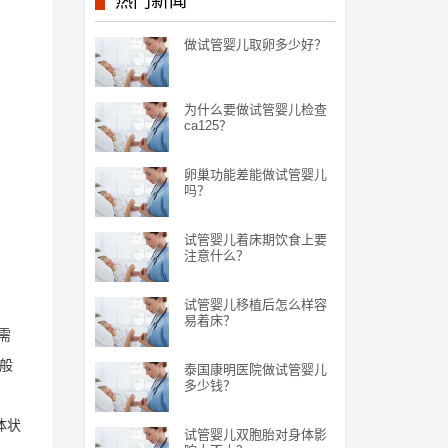
热门新闻
做试管婴儿取卵多少好？
为什么要做试管婴儿检查
ca125？
卵巢功能差能做试管婴儿
吗？
试管婴儿着床期饮食上要
注意什么？
试管婴儿移植后怎么样容
易着床？
需
一般
泰国康明医院做试管婴儿
多少钱？
体状
试管婴儿双胞胎对身体影