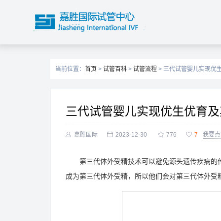
当前位置：
首页
>
试管百科
>
试管流程
> 三代试管婴儿实现优
三代试管婴儿实现优生优育及

嘉胜国际

2023-12-30

776

7
我要点
第三代体外受精技术可以避免源头遗传疾病的传
成为第三代体外受精，所以他们会对第三代体外受