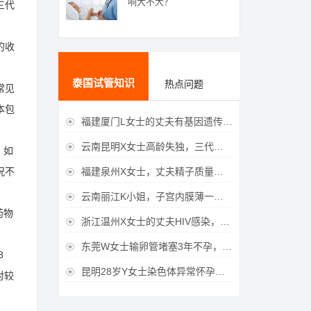
响大不大？
三代
的收
泰国试管知识
热点问题
常见
本包
福建厦门L女士的丈夫有基因遗传疾病，三代试管生育健康宝宝

云南昆明X女士高龄失独，三代试管助她重获女儿

，如
福建泉州X女士，丈夫精子质量差，三代试管获得男宝宝
况不

云南丽江K小姐，子宫内膜薄一直未孕，三代试管一次成功获得

药物
浙江温州X女士的丈夫HIV感染，三代试管成功获得女宝宝

东莞W女士输卵管堵塞3年不孕，泰国三代试管喜获

8
昆明28岁Y女士染色体异常怀孕难，泰国三代试管成功好孕

对较