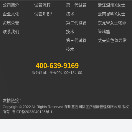
公司简介
试管流程
第一代试管
浙江温州X女士
企业文化
试管知识/
技术
云南昆明X女士
资质荣誉
第二代试管
东莞W女士输卵
联系我们
技术
管堵塞
第三代试管
丈夫染色体异常
技术
400-639-9169
服务时间：全天09：00~18：00
友情链接：
Copyright © 2022 All Rights Reserved 深圳嘉胜国际医疗健康管理有限公司 版权
所有
粤ICP备2023040136号-1