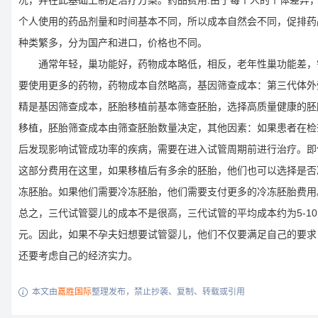
况，并在此基础上制定治疗方案。药品费用:由于每个人的个体差异
个人使用的药品剂量和时间基本不同，所以成本自然会不同，促排药
种类繁多，分为国产和进口，价格也不同。
通常年轻，巢功能好，药物成本略低，相反，老年性巢功能差，
要使用更多的药物，药物成本自然略高，基因筛查成本：第三代体外
精是基因筛查成本，胚胎移植前基本筛查胚胎，选择高质量健康的胚
移植，胚胎筛查成本由筛查胚胎数量决定，其他因素：如果患者在检
后发现影响试管成功率的疾病，需要在进入试管周期前进行治疗。即
这部分费用在这里，如果移植后有多余的胚胎，他们也可以选择是否
冻胚胎。如果他们需要冷冻胚胎，他们需要支付更多的冷冻胚胎费用
总之，三代试管婴儿的成本不是很高，三代试管的平均成本约为5-10
元。因此，如果不孕夫妇想要试管婴儿，他们不仅要满足自己的要求
还要考虑自己的经济实力。
本文由
嘉胜国际
整理发布，禁止抄袭、复制、转载或引用
