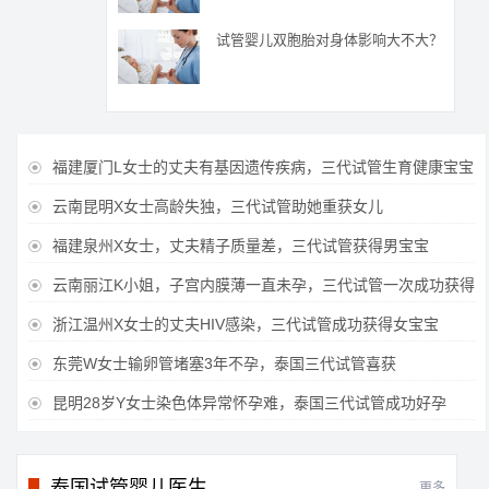
试管婴儿双胞胎对身体影响大不大？
福建厦门L女士的丈夫有基因遗传疾病，三代试管生育健康宝宝

云南昆明X女士高龄失独，三代试管助她重获女儿

福建泉州X女士，丈夫精子质量差，三代试管获得男宝宝

云南丽江K小姐，子宫内膜薄一直未孕，三代试管一次成功获得

浙江温州X女士的丈夫HIV感染，三代试管成功获得女宝宝

东莞W女士输卵管堵塞3年不孕，泰国三代试管喜获

昆明28岁Y女士染色体异常怀孕难，泰国三代试管成功好孕

泰国试管婴儿医生
更多