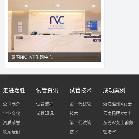
泰国NIC IVF生殖中心
走进嘉胜
试管资讯
试管技术
成功案例
公司简介
试管流程
第一代试管
浙江温州X女士
企业文化
试管知识/
技术
云南昆明X女士
资质荣誉
第二代试管
东莞W女士输卵
联系我们
技术
管堵塞