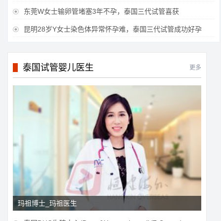
东莞W女士输卵管堵塞3年不孕，泰国三代试管喜获

昆明28岁Y女士染色体异常怀孕难，泰国三代试管成功好孕

泰国试管婴儿医生
更多
玛祖博士_玛祖医生