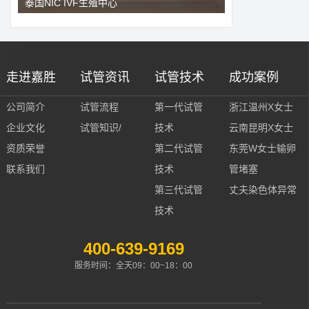
泰国NIC IVF生殖中心
走进嘉胜
试管资讯
试管技术
成功案例
公司简介
试管流程
第一代试管
浙江温州X女士
企业文化
试管知识/
技术
云南昆明X女士
资质荣誉
第二代试管
东莞W女士输卵
联系我们
技术
管堵塞
第三代试管
丈夫染色体异常
技术
400-639-9169
服务时间：全天09：00~18：00