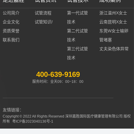
走进嘉胜
试管资讯
试管技术
成功案例
公司简介
试管流程
第一代试管
浙江温州X女士
企业文化
试管知识/
技术
云南昆明X女士
资质荣誉
第二代试管
东莞W女士输卵
联系我们
技术
管堵塞
第三代试管
丈夫染色体异常
技术
400-639-9169
服务时间：全天09：00~18：00
友情链接：
Copyright © 2022 All Rights Reserved 深圳嘉胜国际医疗健康管理有限公司 版权
所有
粤ICP备2023040136号-1