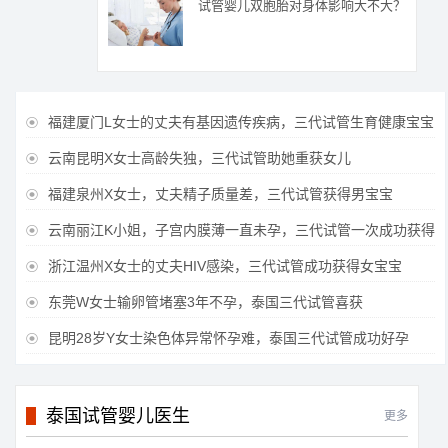
试管婴儿双胞胎对身体影响大不大？
福建厦门L女士的丈夫有基因遗传疾病，三代试管生育健康宝宝

云南昆明X女士高龄失独，三代试管助她重获女儿

福建泉州X女士，丈夫精子质量差，三代试管获得男宝宝

云南丽江K小姐，子宫内膜薄一直未孕，三代试管一次成功获得

浙江温州X女士的丈夫HIV感染，三代试管成功获得女宝宝

东莞W女士输卵管堵塞3年不孕，泰国三代试管喜获

昆明28岁Y女士染色体异常怀孕难，泰国三代试管成功好孕

泰国试管婴儿医生
更多