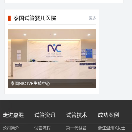
泰国试管婴儿医院
更多
泰国NIC IVF生殖中心
走进嘉胜
试管资讯
试管技术
成功案例
公司简介
试管流程
第一代试管
浙江温州X女士