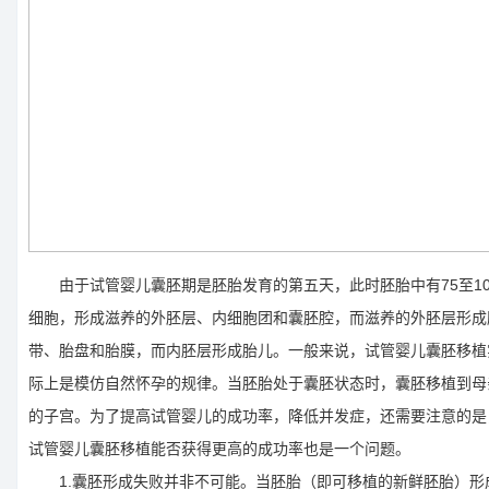
由于试管婴儿囊胚期是胚胎发育的第五天，此时胚胎中有75至10
细胞，形成滋养的外胚层、内细胞团和囊胚腔，而滋养的外胚层形成
带、胎盘和胎膜，而内胚层形成胎儿。一般来说，试管婴儿囊胚移植
际上是模仿自然怀孕的规律。当胚胎处于囊胚状态时，囊胚移植到母
的子宫。为了提高试管婴儿的成功率，降低并发症，还需要注意的是
试管婴儿囊胚移植能否获得更高的成功率也是一个问题。
1.囊胚形成失败并非不可能。当胚胎（即可移植的新鲜胚胎）形