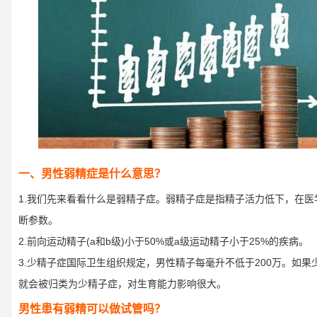
一、男性弱精症是什么意思？
1.我们先来看看什么是弱精子症。弱精子症是指精子活力低下，在医
断参数。
2.前向运动精子(a和b级)小于50%或a级运动精子小于25%的疾
3.少精子症国际卫生组织规定，男性精子每毫升不低于200万。如果少
就会被归类为少精子症，对生育能力影响很大。
男性患有弱精可以做试管吗？