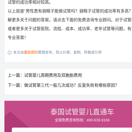
试管的成功率相对较高。
以上就是“男性患有弱精子能做试管吗？弱精子试管的成功率有多高？
解更多关于问题的答案，请点击下面的免费咨询专业顾问。对于试管
或者更多关于试管医院、流程、成本、成功率、老年试管等问题，有
专业答案！
本文由
嘉胜国际
整理发布，禁止抄袭、复制、转载或引用

上一篇：试管婴儿周期费用及双胞胎费用
下一篇：做试管第三代一般几次成功？反复失败有哪些原因？
泰国试管婴儿直通车
全国免费咨询热线：400-639-9169