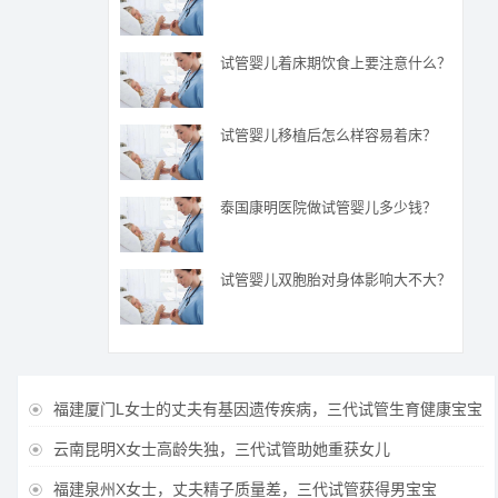
试管婴儿着床期饮食上要注意什么？
试管婴儿移植后怎么样容易着床？
泰国康明医院做试管婴儿多少钱？
试管婴儿双胞胎对身体影响大不大？
福建厦门L女士的丈夫有基因遗传疾病，三代试管生育健康宝宝

云南昆明X女士高龄失独，三代试管助她重获女儿

福建泉州X女士，丈夫精子质量差，三代试管获得男宝宝
