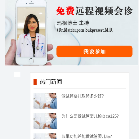
热门新闻
做试管婴儿取卵多少好？
为什么要做试管婴儿检查ca125？
卵巢功能差能做试管婴儿吗？