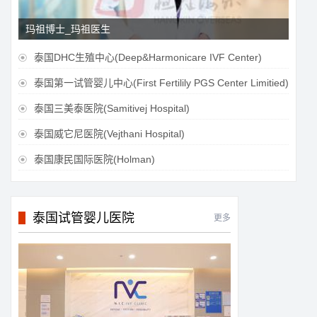
玛祖博士_玛祖医生
泰国DHC生殖中心(Deep&Harmonicare IVF Center)

泰国第一试管婴儿中心(First Fertilily PGS Center Limitied)

泰国三美泰医院(Samitivej Hospital)

泰国威它尼医院(Vejthani Hospital)

泰国康民国际医院(Holman)

泰国试管婴儿医院
更多