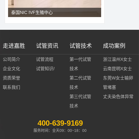
泰国NIC IVF生殖中心
走进嘉胜
试管资讯
试管技术
成功案例
公司简介
试管流程
第一代试管
浙江温州X女士
企业文化
试管知识/
技术
云南昆明X女士
资质荣誉
第二代试管
东莞W女士输卵
联系我们
技术
管堵塞
第三代试管
丈夫染色体异常
技术
400-639-9169
服务时间：全天09：00~18：00