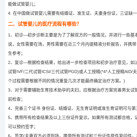
能做试管婴儿；
4. 在中国做试管婴儿需要有结婚证、准生证、夫妻身份证，三证缺
二、试管婴儿的医疗流程有哪些？
1、初诊—初步诊断主要是为了了解双方的一般情况，并进行一些基
说，女性需要在场，男性需要在近三个月内提精液分析报告，并携带
生参考；
2、复诊—根据检查结果，给出进一步检查项目和初步治疗意见，如
试管IVF/二代试管ICSI/三代试管PGD)或人工授精(*4*人工授精AID/夫
个过程需要根据不同的情况重复几次才能最终确定治疗方案。)
3、对于需要辅助生育技术助孕的夫妇，应根据治疗方案完善男女试
前检查；
4、完善三个证书 身份证、结婚证、无生育证明或准生育证明可
5、携带所有检查结果及以上三份证件复诊。如果所有测试都合格，
可以预约签字；
6、签字(夫妻双方必须到场，携带所有测试和三份证件原件复印件，