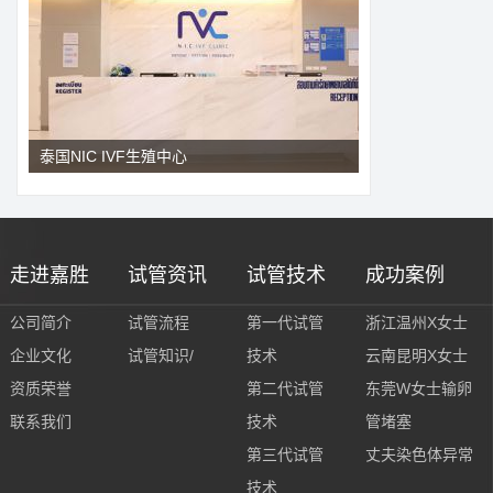
泰国NIC IVF生殖中心
走进嘉胜
试管资讯
试管技术
成功案例
公司简介
试管流程
第一代试管
浙江温州X女士
企业文化
试管知识/
技术
云南昆明X女士
资质荣誉
第二代试管
东莞W女士输卵
联系我们
技术
管堵塞
第三代试管
丈夫染色体异常
技术