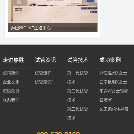
泰国NIC IVF生殖中心
走进嘉胜
试管资讯
试管技术
成功案例
公司简介
试管流程
第一代试管
浙江温州X女士
企业文化
试管知识/
技术
云南昆明X女士
资质荣誉
第二代试管
东莞W女士输卵
联系我们
技术
管堵塞
第三代试管
丈夫染色体异常
技术