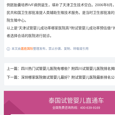
例胚胎囊培养IVF病例诞生，填补了天津卫生技术空白。2006年8
民共和国卫生部批准提人类辅助生殖技术服务。是当时卫生部批准的
院生殖中心。
以上是“天津试管婴儿成功率哪家医院高?附试管婴儿成功率预估值!”
者选择合适的医院进行就诊。
本文由
嘉胜国际
整理发布，禁止抄袭、复制、转载或引用

上一篇：四川热门试管婴儿医院有哪些？附四川试管婴儿医院排名揭
下一篇：深圳哪家医院做试管婴儿最好？附试管婴儿医院最新排名公
泰国试管婴儿直通车
全国免费咨询热线：400-639-9169