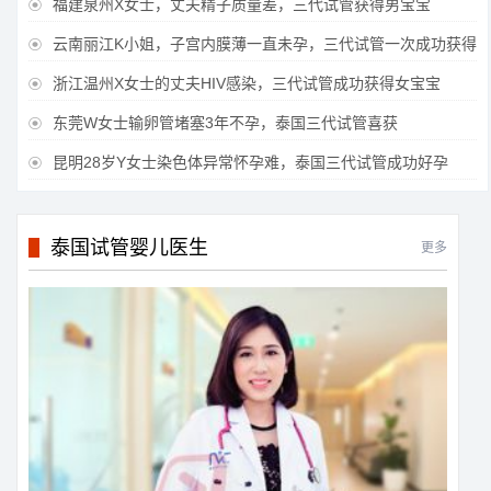
福建泉州X女士，丈夫精子质量差，三代试管获得男宝宝

云南丽江K小姐，子宫内膜薄一直未孕，三代试管一次成功获得

浙江温州X女士的丈夫HIV感染，三代试管成功获得女宝宝

东莞W女士输卵管堵塞3年不孕，泰国三代试管喜获

昆明28岁Y女士染色体异常怀孕难，泰国三代试管成功好孕

泰国试管婴儿医生
更多