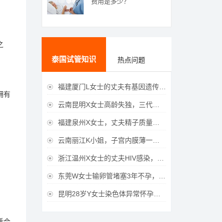
费用是多少？
之
泰国试管知识
热点问题
福建厦门L女士的丈夫有基因遗传疾病，三代试管生育健康宝宝

拥有
云南昆明X女士高龄失独，三代试管助她重获女儿

福建泉州X女士，丈夫精子质量差，三代试管获得男宝宝

云南丽江K小姐，子宫内膜薄一直未孕，三代试管一次成功获得

浙江温州X女士的丈夫HIV感染，三代试管成功获得女宝宝

东莞W女士输卵管堵塞3年不孕，泰国三代试管喜获

昆明28岁Y女士染色体异常怀孕难，泰国三代试管成功好孕

适合