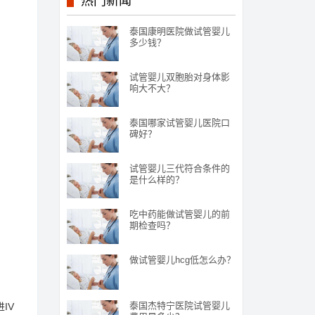
热门新闻
泰国康明医院做试管婴儿
多少钱？
试管婴儿双胞胎对身体影
响大不大？
泰国哪家试管婴儿医院口
碑好？
试管婴儿三代符合条件的
是什么样的？
吃中药能做试管婴儿的前
期检查吗？
做试管婴儿hcg低怎么办？
泰国杰特宁医院试管婴儿
IV