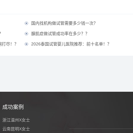
国内找机构做试管需要多少钱一次？

？
腺肌症做试管成功率在多少？？

网打尽！？
2026泰国试管婴儿医院推荐：前十名单！？

成功案例
浙江温州X女士
云南昆明X女士