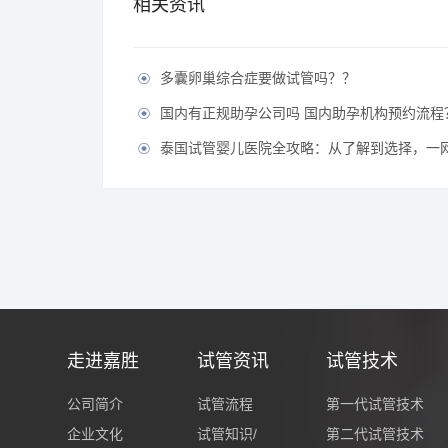
相关资讯
多囊卵巢综合症要做试管吗？？

国内有正规助孕公司吗 国内助孕机构预约流程

泰国试管婴儿医院全攻略：从了解到选择，一

走进嘉胜
试管资讯
试管技术
公司简介
试管流程
第一代试管技术
企业文化
试管知识/
第二代试管技术