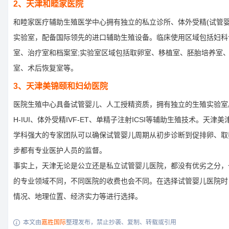
2、天津和睦家医院
和睦家医疗辅助生殖医学中心拥有独立的私立诊所、体外受精(试管婴
实验室，配备国际领先的进口辅助生殖设备。临床使用区域包括妇科
室、治疗室和档案室;实验室区域包括取卵室、移植室、胚胎培养室
室、术后恢复室等。
3、天津美锦颐和妇幼医院
医院生殖中心具备试管婴儿、人工授精资质，拥有独立的生殖实验室
H-IUI、体外受精IVF-ET、单精子注射ICSI等辅助生殖技术。天
学科强大的专家团队可以确保试管婴儿周期从初步诊断到促排卵、取
步都有专业医护人员的监督。
事实上，天津无论是公立还是私立试管婴儿医院，都没有优劣之分，
的专业领域不同，不同医院的收费也会不同。在选择试管婴儿医院时
情况、地理位置、经济实力等进行选择。
本文由
嘉胜国际
整理发布，禁止抄袭、复制、转载或引用
