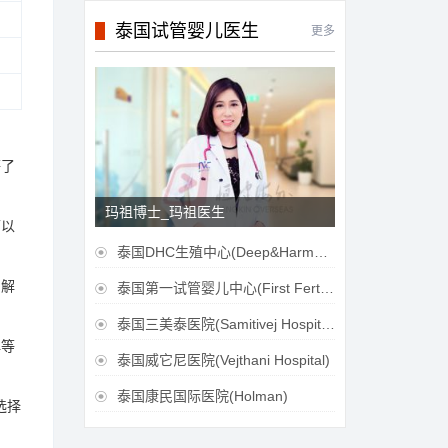
泰国试管婴儿医生
更多
等了
玛祖博士_玛祖医生
可以
泰国DHC生殖中心(Deep&Harmonicare IVF Center)

了解
泰国第一试管婴儿中心(First Fertilily PGS Center Limitied)

泰国三美泰医院(Samitivej Hospital)

碑等
泰国威它尼医院(Vejthani Hospital)

泰国康民国际医院(Holman)

选择