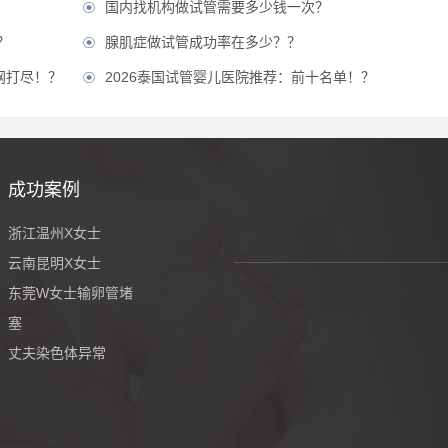
国内找机构做试管需要多少钱一次？

？
腺肌症做试管成功率在多少？？

网打尽！？
2026泰国试管婴儿医院推荐：前十名单！？

成功案例
浙江温州X女士
云南昆明X女士
东莞W女士输卵管堵
塞
丈夫染色体异常