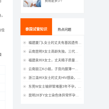
费用是多少？
团
务，
泰国试管知识
热点问题
方位
福建厦门L女士的丈夫有基因遗传疾病，三代试管生育健康宝宝

云南昆明X女士高龄失独，三代试管助她重获女儿

差
福建泉州X女士，丈夫精子质量差，三代试管获得男宝宝

云南丽江K小姐，子宫内膜薄一直未孕，三代试管一次成功获得

浙江温州X女士的丈夫HIV感染，三代试管成功获得女宝宝

东莞W女士输卵管堵塞3年不孕，泰国三代试管喜获

昆明28岁Y女士染色体异常怀孕难，泰国三代试管成功好孕
