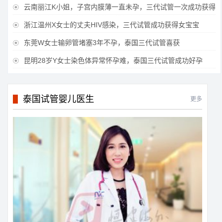
云南丽江K小姐，子宫内膜薄一直未孕，三代试管一次成功获得

浙江温州X女士的丈夫HIV感染，三代试管成功获得女宝宝

东莞W女士输卵管堵塞3年不孕，泰国三代试管喜获

昆明28岁Y女士染色体异常怀孕难，泰国三代试管成功好孕

泰国试管婴儿医生
更多