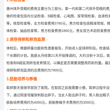
惠州体外受精的费用主要分为三部分。第一代和第二代体外受精的费
做的检查包括内分泌检查、B超检查、心电图、尿常规检查、血液检
等。核型检查等，女方检查费用3780元，男方检查包括精液常规、
体检查、抽血检查等，男方检查费用1860元，男女双方术前检查费用女
2.诱导排卵和卵泡监测
体检后，根据卵巢功能和性激素报告，开始进入促排卵阶段。检查结
个长期的计划。我是从月经第21天开始降调的。大约注射十次后，
检查和B超监测卵泡发育情况，以确定是否需要调整用药和剂量。最
排卵和卵泡监测的总费用约为7800元;
3.胚胎培养与移植
取卵那天我很早就到了医院。在取回之前我需要小便。取卵过程中没
下，通过阴道穹窿穿刺取出卵子。当女人取出卵子时，男人取出精子
胚胎培养费用约为4000元，胚胎移植手术费用约为3000元;