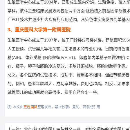
生殖医学中心成立于2004年，已形成生殖内分泌、生殖免疫、植入
学科。该科主要临床发展方向包括两个方面:胚胎植入前基因诊断技
广PGT技术并逐步扩大疾病的应用范围，从染色体疾病发展到单基
3、重庆医科大学第一附属医院
生殖医学中心成立于1997年，位于门诊楼(2号楼)4楼，建筑面积55
人工授精、试管婴儿等相关辅助生殖技术的专业机构。目前的特色技
精(AIH)、体外受精-胚胎移植(IVF-ET)、卵胞浆内单精子显微注射(I
存、精子、卵子和胚胎冷冻复苏、多胎妊娠减胎、胚胎辅助孵化等。
总之，各个医院的试管技术、成功率、费用各不相同，但细节和患者
的。例如，患者年龄越大，成功率越低，费用也越高。相反，如果患
试管婴儿的成功率就会高很多，费用自然会少一些。
本文由
嘉胜国际
整理发布，禁止抄袭、复制、转载或引用

上一篇：北京热门试管婴儿医院排名一览，附排名最好的试管婴儿医