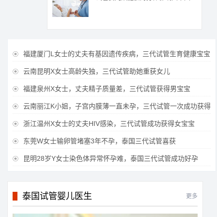
福建厦门L女士的丈夫有基因遗传疾病，三代试管生育健康宝宝

云南昆明X女士高龄失独，三代试管助她重获女儿

福建泉州X女士，丈夫精子质量差，三代试管获得男宝宝

云南丽江K小姐，子宫内膜薄一直未孕，三代试管一次成功获得

浙江温州X女士的丈夫HIV感染，三代试管成功获得女宝宝

东莞W女士输卵管堵塞3年不孕，泰国三代试管喜获

昆明28岁Y女士染色体异常怀孕难，泰国三代试管成功好孕

泰国试管婴儿医生
更多