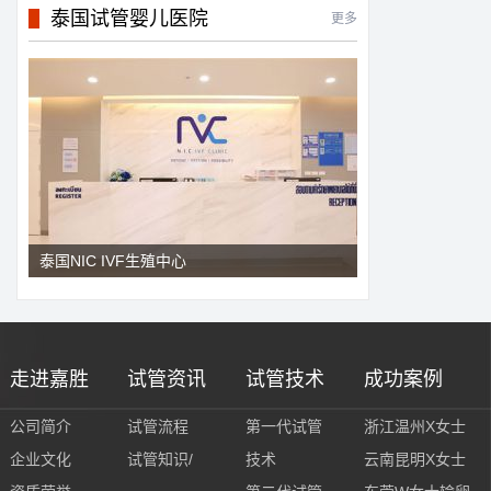
泰国试管婴儿医院
更多
泰国NIC IVF生殖中心
走进嘉胜
试管资讯
试管技术
成功案例
公司简介
试管流程
第一代试管
浙江温州X女士
企业文化
试管知识/
技术
云南昆明X女士