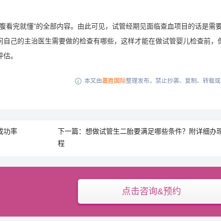
腹看完就懂”的全部内容。由此可见，试管经期见面临查血项目的话是需
问自己的主治医生需要做的检查有哪些，这样才能在做试管婴儿检查前，
评估。
本文由
嘉胜国际
整理发布，禁止抄袭、复制、转载或

成功率
下一篇：想做试管生二胎要满足哪些条件？附详细办
程
点击咨询&预约