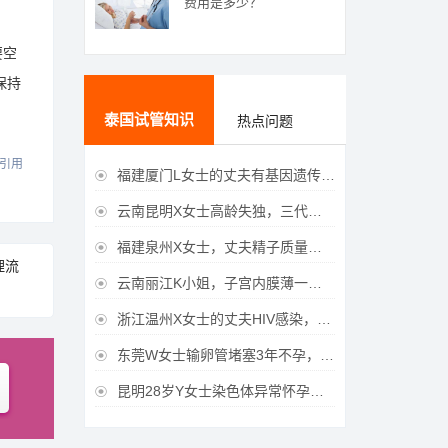
费用是多少？
要空
保持
泰国试管知识
热点问题
引用
福建厦门L女士的丈夫有基因遗传疾病，三代试管生育健康宝宝

云南昆明X女士高龄失独，三代试管助她重获女儿

福建泉州X女士，丈夫精子质量差，三代试管获得男宝宝

理流
云南丽江K小姐，子宫内膜薄一直未孕，三代试管一次成功获得

浙江温州X女士的丈夫HIV感染，三代试管成功获得女宝宝

东莞W女士输卵管堵塞3年不孕，泰国三代试管喜获

昆明28岁Y女士染色体异常怀孕难，泰国三代试管成功好孕
