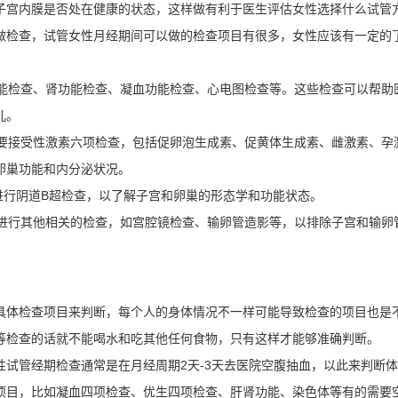
子宫内膜是否处在健康的状态，这样做有利于医生评估女性选择什么试管
做检查，试管女性月经期间可以做的检查项目有很多，女性应该有一定的
功能检查、肾功能检查、凝血功能检查、心电图检查等。这些检查可以帮助
儿。
需要接受性激素六项检查，包括促卵泡生成素、促黄体生成素、雌激素、孕
卵巢功能和内分泌状况。
要进行阴道B超检查，以了解子宫和卵巢的形态学和功能状态。
会进行其他相关的检查，如宫腔镜检查、输卵管造影等，以排除子宫和输卵
具体检查项目来判断，每个人的身体情况不一样可能导致检查的项目也是
等检查的话就不能喝水和吃其他任何食物，只有这样才能够准确判断。
试管经期检查通常是在月经周期2天-3天去医院空腹抽血，以此来判断
项目，比如凝血四项检查、优生四项检查、肝肾功能、染色体等有的需要