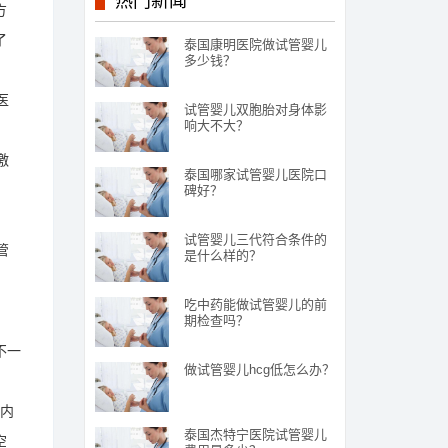
热门新闻
方
了
泰国康明医院做试管婴儿
多少钱？
医
试管婴儿双胞胎对身体影
响大不大？
激
泰国哪家试管婴儿医院口
碑好？
试管婴儿三代符合条件的
管
是什么样的？
吃中药能做试管婴儿的前
期检查吗？
不一
做试管婴儿hcg低怎么办？
体内
泰国杰特宁医院试管婴儿
空