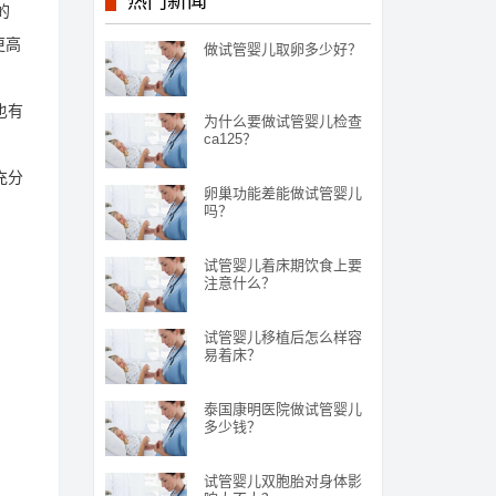
热门新闻
的
更高
做试管婴儿取卵多少好？
也有
为什么要做试管婴儿检查
ca125？
充分
卵巢功能差能做试管婴儿
吗？
试管婴儿着床期饮食上要
注意什么？
试管婴儿移植后怎么样容
易着床？
泰国康明医院做试管婴儿
多少钱？
试管婴儿双胞胎对身体影