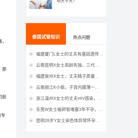
响大不大？
泰国试管知识
热点问题
降，
福建厦门L女士的丈夫有基因遗传疾病，三代试管生育健康宝宝

云南昆明X女士高龄失独，三代试管助她重获女儿

，那
福建泉州X女士，丈夫精子质量差，三代试管获得男宝宝

云南丽江K小姐，子宫内膜薄一直未孕，三代试管一次成功获得

的胚
浙江温州X女士的丈夫HIV感染，三代试管成功获得女宝宝

东莞W女士输卵管堵塞3年不孕，泰国三代试管喜获

询专
昆明28岁Y女士染色体异常怀孕难，泰国三代试管成功好孕
