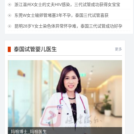
浙江温州X女士的丈夫HIV感染，三代试管成功获得女宝宝

东莞W女士输卵管堵塞3年不孕，泰国三代试管喜获

昆明28岁Y女士染色体异常怀孕难，泰国三代试管成功好孕

泰国试管婴儿医生
更多
玛祖博士_玛祖医生