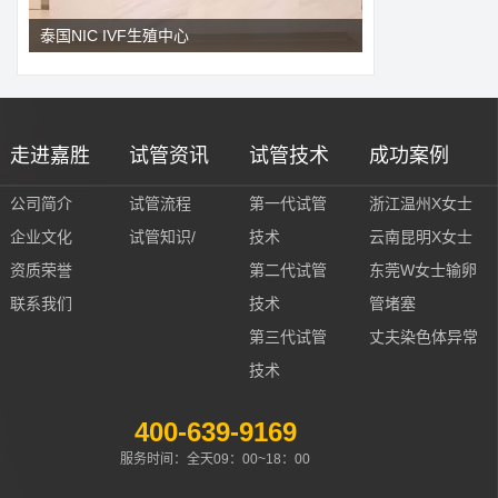
泰国NIC IVF生殖中心
走进嘉胜
试管资讯
试管技术
成功案例
公司简介
试管流程
第一代试管
浙江温州X女士
企业文化
试管知识/
技术
云南昆明X女士
资质荣誉
第二代试管
东莞W女士输卵
联系我们
技术
管堵塞
第三代试管
丈夫染色体异常
技术
400-639-9169
服务时间：全天09：00~18：00