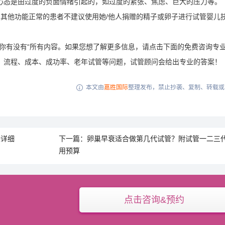
心态是由过度的负面情绪引起的，如过度的紧张、焦虑、巨大的压力等。
。其他功能正常的患者不建议使用她/他人捐赠的精子或卵子进行试管婴儿
你有没有“所有内容。如果您想了解更多信息，请点击下面的免费咨询专
、流程、成本、成功率、老年试管等问题，试管顾问会给出专业的答案！
本文由
嘉胜国际
整理发布，禁止抄袭、复制、转载或

来详细
下一篇：卵巢早衰适合做第几代试管？附试管一二三
用预算
点击咨询&预约