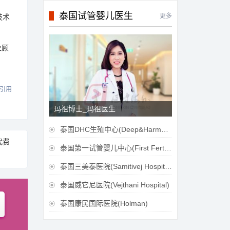
泰国试管婴儿医生
更多
技术
业顾
引用
玛祖博士_玛祖医生
泰国DHC生殖中心(Deep&Harmonicare IVF Center)

代费
泰国第一试管婴儿中心(First Fertilily PGS Center Limitied)

泰国三美泰医院(Samitivej Hospital)

泰国威它尼医院(Vejthani Hospital)

泰国康民国际医院(Holman)
