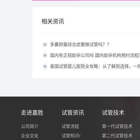
相关资讯
多囊卵巢综合症要做试管吗？？

国内有正规助孕公司吗 国内助孕机构预约流程

泰国试管婴儿医院全攻略：从了解到选择，一

走进嘉胜
试管资讯
试管技术
公司简介
试管流程
第一代试管技术
企业文化
试管知识/
第二代试管技术