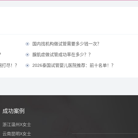
国内找机构做试管需要多少钱一次？

？
腺肌症做试管成功率在多少？？

网打尽！？
2026泰国试管婴儿医院推荐：前十名单！？

成功案例
浙江温州X女士
云南昆明X女士