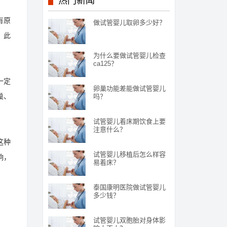
热门新闻
有原
做试管婴儿取卵多少好？
。此
为什么要做试管婴儿检查
ca125？
一定
卵巢功能差能做试管婴儿
巢、
吗？
试管婴儿着床期饮食上要
注意什么？
这种
试管婴儿移植后怎么样容
响，
易着床？
泰国康明医院做试管婴儿
多少钱？
试管婴儿双胞胎对身体影