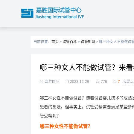
当前位置：
首页
>
试管百科
>
试管知识
> 哪三种女人不能做试
哪三种女人不能做试管？来看

嘉胜国际

2023-12-29

776

7
我要点
哪三种女性不能做试管？随着试管婴儿技术的成熟发
患者的想法。但事实上，试管受精需要满足某些条
管受精呢？
哪三种女性不能做试管？