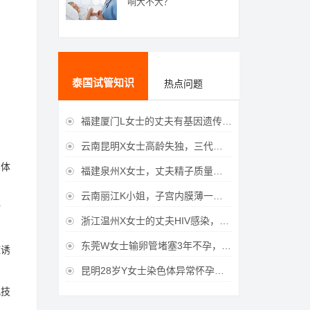
响大不大？
泰国试管知识
热点问题
福建厦门L女士的丈夫有基因遗传疾病，三代试管生育健康宝宝

云南昆明X女士高龄失独，三代试管助她重获女儿

身体
福建泉州X女士，丈夫精子质量差，三代试管获得男宝宝

云南丽江K小姐，子宫内膜薄一直未孕，三代试管一次成功获得

时
浙江温州X女士的丈夫HIV感染，三代试管成功获得女宝宝

东莞W女士输卵管堵塞3年不孕，泰国三代试管喜获

症诱
昆明28岁Y女士染色体异常怀孕难，泰国三代试管成功好孕

儿技