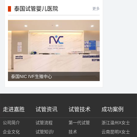
泰国试管婴儿医院
更多
泰国NIC IVF生殖中心
走进嘉胜
试管资讯
试管技术
成功案例
公司简介
试管流程
第一代试管
浙江温州X女士
企业文化
试管知识/
技术
云南昆明X女士