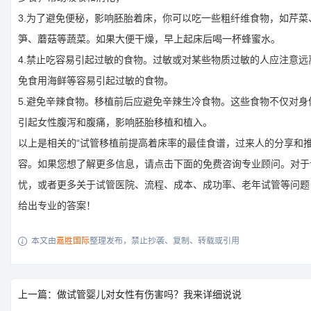
3.为了避免便秘，影响胚胎着床，你可以吃一些粗纤维食物，如芹菜
笋、蘑菇等蔬菜。如果大便干燥，早上起床后喝一杯蜂蜜水。
4.禁止吃容易引起过敏的食物。过敏或对某些物质过敏的人应注意远
免食用海鲜等容易引起过敏的食物。
5.避免辛辣食物。移植前后应避免辛辣生冷食物。这些食物不仅对身
引起女性腹泻和腹痛，影响胚胎移植和植入。
以上是相关的“试管移植前提高着床率的最佳食谱，过来人的分享和推
容。如果您想了解更多信息，请点击下面的免费咨询专业顾问。对于
忧，或者更多关于试管医院、流程、成本、成功率、老年试管等问题
给出专业的答案！
本文由
嘉胜国际
整理发布，禁止抄袭、复制、转载或引用

上一篇：做试管婴儿对女性有伤害吗？我来详细说说