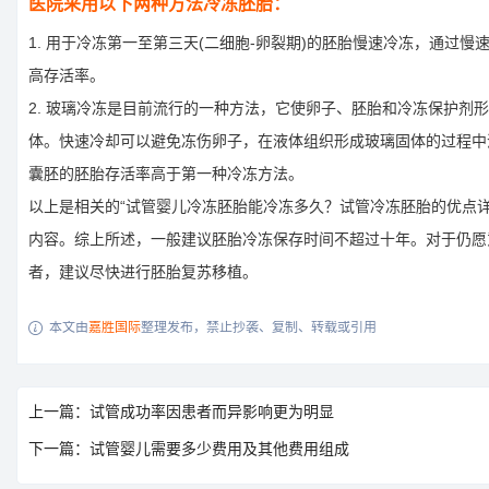
医院采用以下两种方法冷冻胚胎：
1. 用于冷冻第一至第三天(二细胞-卵裂期)的胚胎慢速冷冻，通过慢
高存活率。
2. 玻璃冷冻是目前流行的一种方法，它使卵子、胚胎和冷冻保护剂
体。快速冷却可以避免冻伤卵子，在液体组织形成玻璃固体的过程中
囊胚的胚胎存活率高于第一种冷冻方法。
以上是相关的“试管婴儿冷冻胚胎能冷冻多久？试管冷冻胚胎的优点详
内容。综上所述，一般建议胚胎冷冻保存时间不超过十年。对于仍愿
者，建议尽快进行胚胎复苏移植。
本文由
嘉胜国际
整理发布，禁止抄袭、复制、转载或引用

上一篇：试管成功率因患者而异影响更为明显
下一篇：试管婴儿需要多少费用及其他费用组成