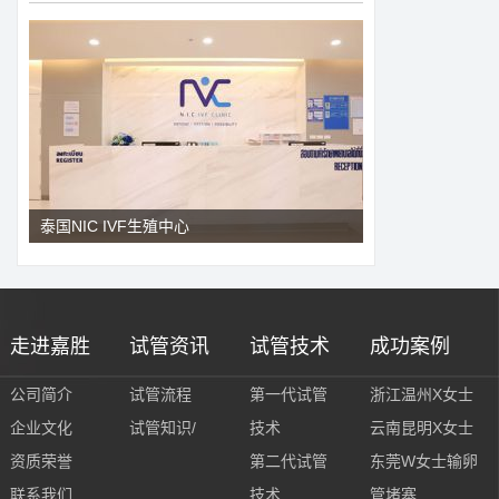
泰国NIC IVF生殖中心
走进嘉胜
试管资讯
试管技术
成功案例
公司简介
试管流程
第一代试管
浙江温州X女士
企业文化
试管知识/
技术
云南昆明X女士
资质荣誉
第二代试管
东莞W女士输卵
联系我们
技术
管堵塞