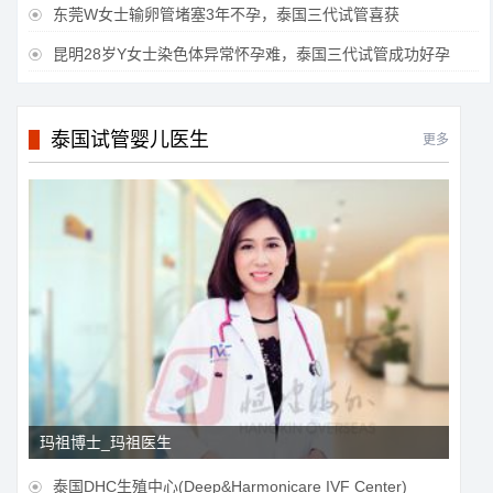
东莞W女士输卵管堵塞3年不孕，泰国三代试管喜获

昆明28岁Y女士染色体异常怀孕难，泰国三代试管成功好孕

泰国试管婴儿医生
更多
玛祖博士_玛祖医生
泰国DHC生殖中心(Deep&Harmonicare IVF Center)
