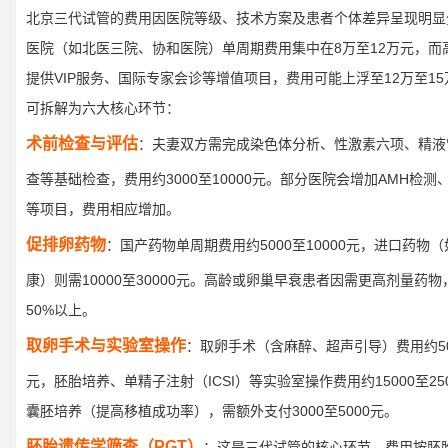
北京三代试管的费用因医院等级、技术方案及患者个体差异呈现明显
医院（如北医三院、协和医院）单周期费用集中在8万至12万元，而
提供VIP服务、国际专家会诊等增值项目，费用可能上浮至12万至1
可拆解为六大核心环节：
术前检查与评估
：夫妻双方需完成染色体分析、性激素六项、精液
查等基础检查，费用约3000至10000元。部分医院会增加AMH检
等项目，费用相应增加。
促排卵药物
：国产药物单周期费用约5000至10000元，进口药物
康）则需10000至30000元。高龄或卵巢早衰患者因需更高剂量药
50%以上。
取卵手术与实验室操作
：取卵手术（含麻醉、超声引导）费用约500
元，胚胎培养、单精子注射（ICSI）等实验室操作费用约15000至25
囊胚培养（提高移植成功率），需额外支付3000至5000元。
胚胎遗传学筛查（PGT）
：这是三代试管的核心环节，费用按胚