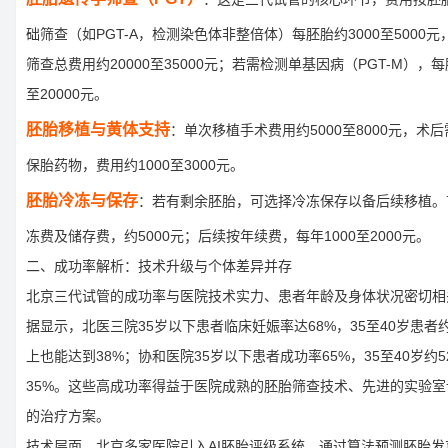
础筛查（如PGT-A，检测染色体非整倍体）每胚胎约3000至5000元
筛查总费用约20000至35000元；若需检测单基因病（PGT-M），每
至20000元。
胚胎移植与黄体支持
：单次移植手术费用约5000至8000元，术
保胎药物，费用约1000至3000元。
胚胎冷冻与保存
：若有剩余胚胎，可选择冷冻保存以备后续移植。
冻费及储存费，约5000元；后续按年续费，每年1000至2000元。
二、成功率解析：技术升级与个体差异并存
北京三代试管的成功率与医院技术实力、患者年龄及身体状况密切相关
据显示，北医三院35岁以下患者临床妊娠率达68%，35至40岁患者约
上也能达到38%；协和医院35岁以下患者成功率65%，35至40岁约5
35%。这些高成功率得益于医院成熟的胚胎筛查技术、先进的实验
的治疗方案。
技术层面，北京多家医院引入AI胚胎评级系统，通过算法预测胚胎发