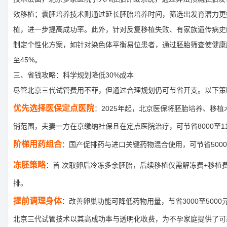
效移植；囊胚培养技术则通过延长胚胎培养时间，筛选出发育潜力更
植，进一步提高成功率。此外，针对反复移植失败、有家族遗传病史
制定个性化方案，如针对染色体平衡易位患者，通过胚胎筛查使健康
至45%。
三、省钱攻略：科学规划降低30%成本
尽管北京三代试管费用不菲，但通过合理规划仍可节省开支。以下策
优先选择医保定点医院
：2025年起，北京医保将胚胎培养、移
销范围，夫妻一方在京缴纳社保且在定点医院治疗，可节省8000至11
阶梯用药组合
：国产促排药与进口关键药物混合使用，可节省5000至
冻胚策略
：首 次取卵后冷冻多余胚胎，后续移植仅需解冻费+移植
排。
提前调理身体
：改善卵巢功能可降低药物用量，节省3000至5000
北京三代试管技术以其高成功率与透明化收费，为不孕家庭提供了可