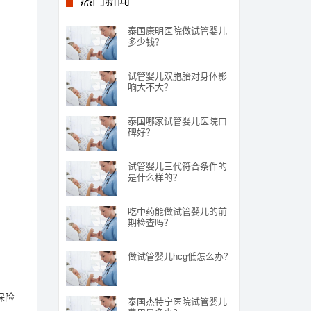
热门新闻
泰国康明医院做试管婴儿
多少钱？
试管婴儿双胞胎对身体影
响大不大？
泰国哪家试管婴儿医院口
碑好？
试管婴儿三代符合条件的
是什么样的？
吃中药能做试管婴儿的前
期检查吗？
做试管婴儿hcg低怎么办？
保险
泰国杰特宁医院试管婴儿