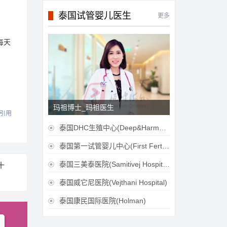
泰国试管婴儿医生
更多
每天
玛祖博士_玛祖医生
引用
泰国DHC生殖中心(Deep&Harmonicare IVF Center)

泰国第一试管婴儿中心(First Fertilily PGS Center Limitied)

泰国三美泰医院(Samitivej Hospital)
十

泰国威它尼医院(Vejthani Hospital)

泰国康民国际医院(Holman)
