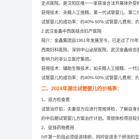
定点医院。是汉阳区唯一一家获准合法开展体外受
获得技术：夫精人工授精、第一代试管婴儿、第二
试管婴儿的成功率：约40%-50%;试管婴儿费用：约
2.武汉金鑫中西医结合妇产医院
简介：金鑫集团自1951年发展至今，已走过了70
西南妇科医院、深圳中山泌尿医院、武汉金鑫综合医
影响力的非公立医疗集团。
获得技术：辅助生殖技术，如夫精人工授精、一代
试管婴儿的成功率：约40%-50%;试管婴儿费用：约
二、2024年湖北试管婴儿的价格表：
1、双方检查费
试管治疗前，夫妻双方应进行常规体检，了解自身
的中后期试管婴儿方案治疗计划。常规体检项目较多，费
2、促排药物费用
IVF第一阶段必须促进排卵，同时促进多个卵泡的