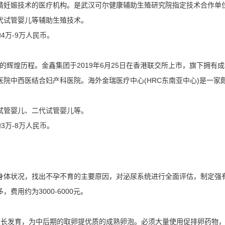
精妊娠技术的医疗机构。是武汉可尔健康辅助生殖研究院指定技术合作单
代试管婴儿等辅助生殖技术。
4万-9万人民币。
年的辉煌历程。金鑫集团于2019年6月25日在香港联交所上市，旗下拥有
院中西医结合妇产科医院。海外金瑞医疗中心(HRC东南亚中心)是一家
试管婴儿、二代试管婴儿等。
3万-8万人民币。
身体状况，找出不孕不育的主要原因，对泌尿系统进行全面评估，制定强
用约为3000-6000元。
生长发育，为中后期的取卵提优质的成熟卵泡。必须大量使用促排卵药物