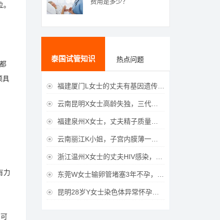
费用是多少？
位。
泰国试管知识
热点问题
成都
颇具
福建厦门L女士的丈夫有基因遗传疾病，三代试管生育健康宝宝

云南昆明X女士高龄失独，三代试管助她重获女儿

福建泉州X女士，丈夫精子质量差，三代试管获得男宝宝

云南丽江K小姐，子宫内膜薄一直未孕，三代试管一次成功获得

浙江温州X女士的丈夫HIV感染，三代试管成功获得女宝宝

有力
东莞W女士输卵管堵塞3年不孕，泰国三代试管喜获

昆明28岁Y女士染色体异常怀孕难，泰国三代试管成功好孕

，可