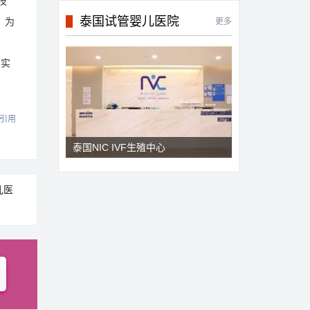
技
泰国试管婴儿医院
，为
更多
和实
引用
泰国NIC IVF生殖中心
儿医