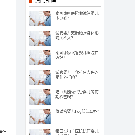
热门新闻
泰国康明医院做试管婴儿
多少钱？
试管婴儿双胞胎对身体影
响大不大？
泰国哪家试管婴儿医院口
碑好？
试管婴儿三代符合条件的
是什么样的？
吃中药能做试管婴儿的前
期检查吗？
做试管婴儿hcg低怎么办？
泰国杰特宁医院试管婴儿
率在