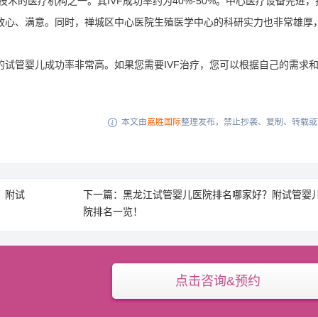
技术的医疗机构之一。其IVF成功率约为40%-50%。中心医疗设备先进，
放心、满意。同时，禅城区中心医院生殖医学中心的科研实力也非常雄厚
试管婴儿成功率非常高。如果您需要IVF治疗，您可以根据自己的需求
本文由
嘉胜国际
整理发布，禁止抄袭、复制、转载或

？附试
下一篇：黑龙江试管婴儿医院排名哪家好？附试管婴
院排名一览！
点击咨询&预约