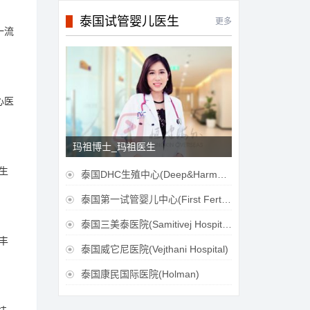
泰国试管婴儿医生
更多
一流
心医
玛祖博士_玛祖医生
生
泰国DHC生殖中心(Deep&Harmonicare IVF Center)

泰国第一试管婴儿中心(First Fertilily PGS Center Limitied)

泰国三美泰医院(Samitivej Hospital)

丰
泰国威它尼医院(Vejthani Hospital)

泰国康民国际医院(Holman)
