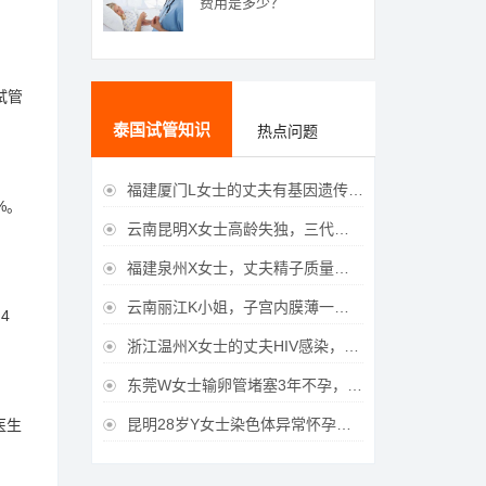
费用是多少？
试管
泰国试管知识
热点问题
福建厦门L女士的丈夫有基因遗传疾病，三代试管生育健康宝宝

%。
云南昆明X女士高龄失独，三代试管助她重获女儿

福建泉州X女士，丈夫精子质量差，三代试管获得男宝宝

云南丽江K小姐，子宫内膜薄一直未孕，三代试管一次成功获得

4
浙江温州X女士的丈夫HIV感染，三代试管成功获得女宝宝

东莞W女士输卵管堵塞3年不孕，泰国三代试管喜获

昆明28岁Y女士染色体异常怀孕难，泰国三代试管成功好孕
医生
