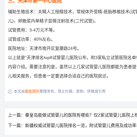
三、天津市第一中心医院
辅助生殖技术：夫精人工授精技术，常规体外受精-胚胎移植技术(试
儿)，卵胞浆内单精子显微注射技术(二代试管)。
试管费用：3-4万元不等。
试管成功率：40%左右。
医院地址：天津市南开区复康路24号。
以上就是“天津排名top8试管婴儿医院公布，附3家私立试管医院名单!
内容介绍。需要注意的是，虽然以上几家试管婴儿医院都能为患者提
儿相关服务，但患者一定要选择合适自己的医院就诊。
本文由
嘉胜国际
整理发布，禁止抄袭、复制、转载或引用

上一篇：秦皇岛能做试管婴儿的医院有哪些？仅2家试管婴儿医院上
下一篇：新疆权威试管婴儿医院排名一览，附试管婴儿费用及成功率