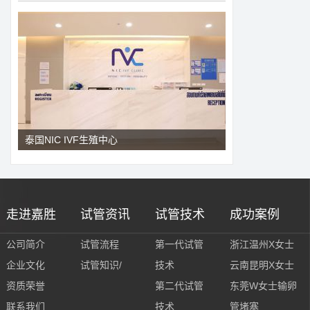
泰国NIC IVF生殖中心
走进嘉胜
试管资讯
试管技术
成功案例
公司简介
试管流程
第一代试管
浙江温州X女士
企业文化
试管知识/
技术
云南昆明X女士
资质荣誉
第二代试管
东莞W女士输卵
联系我们
技术
管堵塞