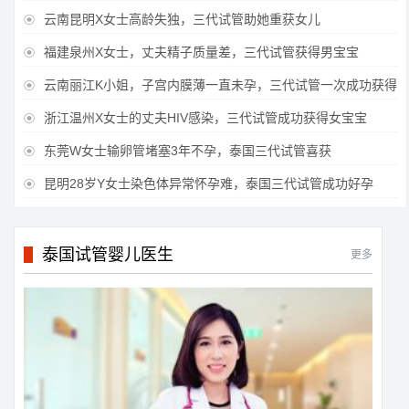
云南昆明X女士高龄失独，三代试管助她重获女儿

福建泉州X女士，丈夫精子质量差，三代试管获得男宝宝

云南丽江K小姐，子宫内膜薄一直未孕，三代试管一次成功获得

浙江温州X女士的丈夫HIV感染，三代试管成功获得女宝宝

东莞W女士输卵管堵塞3年不孕，泰国三代试管喜获

昆明28岁Y女士染色体异常怀孕难，泰国三代试管成功好孕

泰国试管婴儿医生
更多