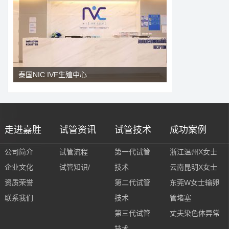
泰国NIC IVF生殖中心
走进嘉胜
试管资讯
试管技术
成功案例
公司简介
试管流程
第一代试管
浙江温州X女士
企业文化
试管知识/
技术
云南昆明X女士
资质荣誉
第二代试管
东莞W女士输卵
联系我们
技术
管堵塞
第三代试管
丈夫染色体异常
技术