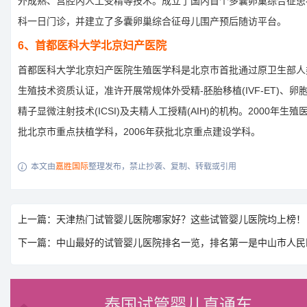
外成熟、宫腔内人工受精等技术。成立了国内首个多囊卵巢综合征患
科一日门诊，并建立了多囊卵巢综合征母儿围产预后随访平台。
6、首都医科大学北京妇产医院
首都医科大学北京妇产医院生殖医学科是北京市首批通过原卫生部人
生殖技术资质认证，准许开展常规体外受精-胚胎移植(IVF-ET)、卵
精子显微注射技术(ICSI)及夫精人工授精(AIH)的机构。2000年生殖
批北京市重点扶植学科，2006年获批北京重点建设学科。
本文由
嘉胜国际
整理发布，禁止抄袭、复制、转载或引用

上一篇：天津热门试管婴儿医院哪家好？这些试管婴儿医院均上榜！
下一篇：中山最好的试管婴儿医院排名一览，排名第一是中山市人民
泰国试管婴儿直通车