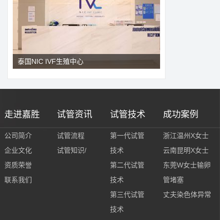
泰国NIC IVF生殖中心
走进嘉胜
试管资讯
试管技术
成功案例
公司简介
试管流程
第一代试管
浙江温州X女士
企业文化
试管知识/
技术
云南昆明X女士
资质荣誉
第二代试管
东莞W女士输卵
联系我们
技术
管堵塞
第三代试管
丈夫染色体异常
技术