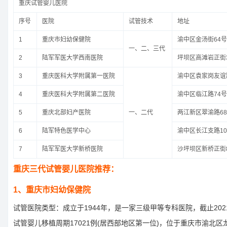
重庆试管婴儿医院
序号
医院
试管技术
地址
1
重庆市妇幼保健院
渝中区金汤街64号
一、二、三代
2
陆军军医大学西南医院
坪坝区高滩岩正街
3
重庆医科大学附属第一医院
渝中区袁家岗友谊
4
重庆医科大学附属第二医院
渝中区临江路74号
5
重庆北部妇产医院
一、二代
两江新区翠渝路6
6
陆军特色医学中心
渝中区长江支路1
7
陆军军医大学新桥医院
沙坪坝区新桥正街
重庆三代试管婴儿医院推荐：
1、重庆市妇幼保健院
试管医院类型：成立于1944年，是一家三级甲等专科医院，截止202
试管婴儿移植周期17021例(居西部地区第一位)，位于重庆市渝北区