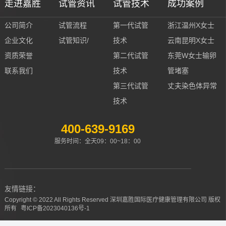
走进嘉胜
试管资讯
试管技术
成功案例
公司简介
试管流程
第一代试管
浙江温州X女士
企业文化
试管知识/
技术
云南昆明X女士
资质荣誉
第二代试管
东莞W女士输卵
联系我们
技术
管堵塞
第三代试管
丈夫染色体异常
技术
400-639-9169
服务时间：全天09：00~18：00
友情链接：
Copyright © 2022 All Rights Reserved 深圳嘉胜国际医疗健康管理有限公司 版权
所有
粤ICP备2023040136号-1