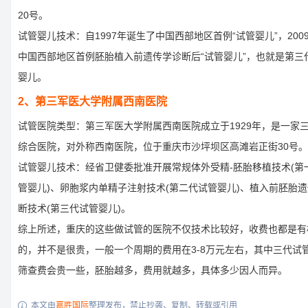
20号。
试管婴儿技术：自1997年诞生了中国西部地区首例“试管婴儿”，200
中国西部地区首例胚胎植入前遗传学诊断后“试管婴儿”，也就是第三
婴儿。
2、第三军医大学附属西南医院
试管医院类型：第三军医大学附属西南医院成立于1929年，是一家
综合医院，对外称西南医院，位于重庆市沙坪坝区高滩岩正街30号。
试管婴儿技术：经省卫健委批准开展常规体外受精-胚胎移植技术(第
管婴儿)、卵胞浆内单精子注射技术(第二代试管婴儿)、植入前胚胎
断技术(第三代试管婴儿)。
综上所述，重庆的这些做试管的医院不仅技术比较好，收费也都是有
的，并不是很贵，一般一个周期的费用在3-8万元左右，其中三代试
筛查费会贵一些，胚胎越多，费用就越多，具体多少因人而异。
本文由
嘉胜国际
整理发布，禁止抄袭、复制、转载或引用
