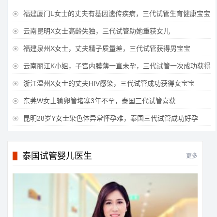
福建厦门L女士的丈夫有基因遗传疾病，三代试管生育健康宝宝

云南昆明X女士高龄失独，三代试管助她重获女儿

福建泉州X女士，丈夫精子质量差，三代试管获得男宝宝

云南丽江K小姐，子宫内膜薄一直未孕，三代试管一次成功获得

浙江温州X女士的丈夫HIV感染，三代试管成功获得女宝宝

东莞W女士输卵管堵塞3年不孕，泰国三代试管喜获

昆明28岁Y女士染色体异常怀孕难，泰国三代试管成功好孕

泰国试管婴儿医生
更多