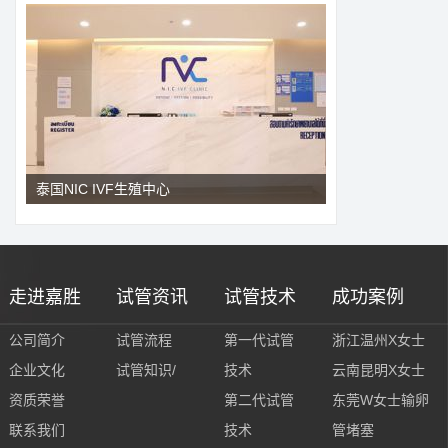
泰国NIC IVF生殖中心
走进嘉胜
试管资讯
试管技术
成功案例
公司简介
试管流程
第一代试管
浙江温州X女士
企业文化
试管知识/
技术
云南昆明X女士
资质荣誉
第二代试管
东莞W女士输卵
联系我们
技术
管堵塞