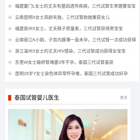
福建厦门L女士的丈夫有基因遗传疾病，三代试管生育健康宝宝

云南昆明X女士高龄失独，三代试管助她重获女儿

福建泉州X女士，丈夫精子质量差，三代试管获得男宝宝

云南丽江K小姐，子宫内膜薄一直未孕，三代试管一次成功获得

浙江温州X女士的丈夫HIV感染，三代试管成功获得女宝宝

东莞W女士输卵管堵塞3年不孕，泰国三代试管喜获

昆明28岁Y女士染色体异常怀孕难，泰国三代试管成功好孕

泰国试管婴儿医生
更多