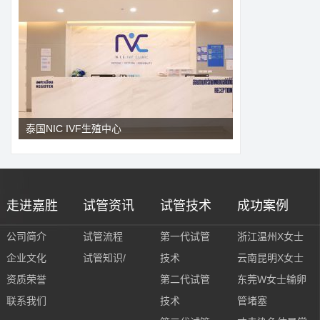
泰国NIC IVF生殖中心
走进嘉胜
试管资讯
试管技术
成功案例
公司简介
试管流程
第一代试管
浙江温州X女士
企业文化
试管知识/
技术
云南昆明X女士
资质荣誉
第二代试管
东莞W女士输卵
联系我们
技术
管堵塞