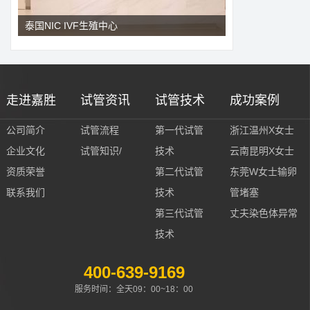
泰国NIC IVF生殖中心
走进嘉胜
试管资讯
试管技术
成功案例
公司简介
试管流程
第一代试管
浙江温州X女士
企业文化
试管知识/
技术
云南昆明X女士
资质荣誉
第二代试管
东莞W女士输卵
联系我们
技术
管堵塞
第三代试管
丈夫染色体异常
技术
400-639-9169
服务时间：全天09：00~18：00