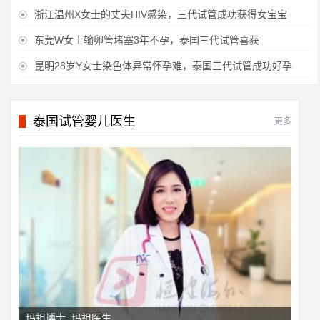
浙江温州X女士的丈夫HIV感染，三代试管成功获得女宝宝

东莞W女士输卵管堵塞3年不孕，泰国三代试管喜获

昆明28岁Y女士染色体异常怀孕难，泰国三代试管成功好孕

泰国试管婴儿医生
更多
玛祖博士_玛祖医生