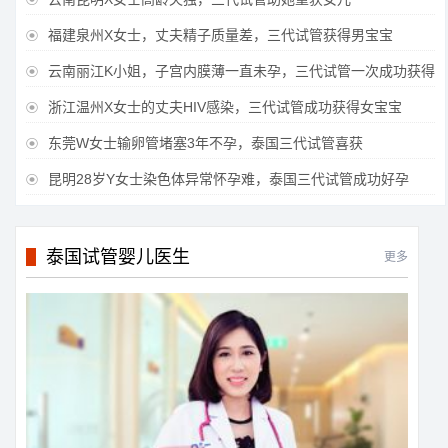
福建泉州X女士，丈夫精子质量差，三代试管获得男宝宝

云南丽江K小姐，子宫内膜薄一直未孕，三代试管一次成功获得

浙江温州X女士的丈夫HIV感染，三代试管成功获得女宝宝

东莞W女士输卵管堵塞3年不孕，泰国三代试管喜获

昆明28岁Y女士染色体异常怀孕难，泰国三代试管成功好孕

泰国试管婴儿医生
更多