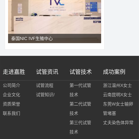
泰国NIC IVF生殖中心
走进嘉胜
试管资讯
试管技术
成功案例
公司简介
试管流程
第一代试管
浙江温州X女士
企业文化
试管知识/
技术
云南昆明X女士
资质荣誉
第二代试管
东莞W女士输卵
联系我们
技术
管堵塞
第三代试管
丈夫染色体异常
技术