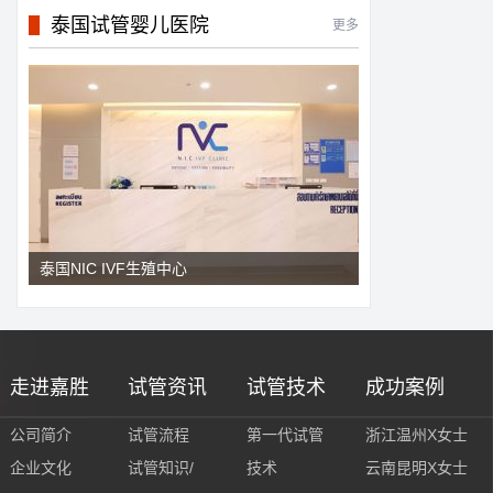
泰国试管婴儿医院
更多
泰国NIC IVF生殖中心
走进嘉胜
试管资讯
试管技术
成功案例
公司简介
试管流程
第一代试管
浙江温州X女士
企业文化
试管知识/
技术
云南昆明X女士