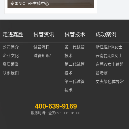
泰国NIC IVF生殖中心
走进嘉胜
试管资讯
试管技术
成功案例
公司简介
试管流程
第一代试管
浙江温州X女士
企业文化
试管知识/
技术
云南昆明X女士
资质荣誉
第二代试管
东莞W女士输卵
联系我们
技术
管堵塞
第三代试管
丈夫染色体异常
技术
400-639-9169
服务时间：全天09：00~18：00