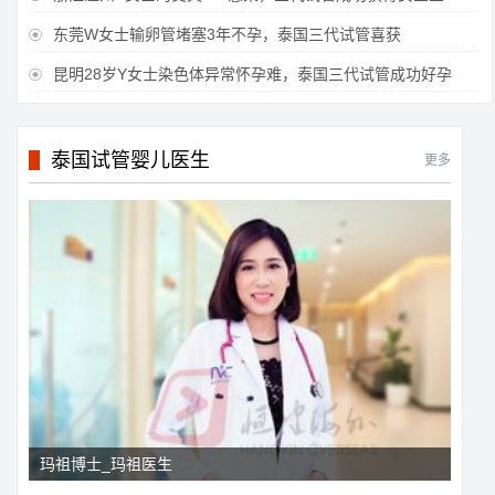
东莞W女士输卵管堵塞3年不孕，泰国三代试管喜获

昆明28岁Y女士染色体异常怀孕难，泰国三代试管成功好孕

泰国试管婴儿医生
更多
玛祖博士_玛祖医生