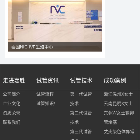
泰国NIC IVF生殖中心
走进嘉胜
试管资讯
试管技术
成功案例
公司简介
试管流程
第一代试管
浙江温州X女士
企业文化
试管知识/
技术
云南昆明X女士
资质荣誉
第二代试管
东莞W女士输卵
联系我们
技术
管堵塞
第三代试管
丈夫染色体异常