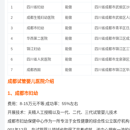
1
四川省妇幼
能做
四川省成都市武侯区沙
2
成都生殖妇幼医院
能做
四川省成都市武侯区人
3
成都市妇幼
能做
四川省成都市青羊区日月
4
华西第二医院
能做
四川省成都市锦江区成龙
5
锦江妇幼
能做
四川省成都市锦江区三
6
四川省人民医院
能做
四川省成都市龙泉驿区
7
成都西囡
能做
四川省成都市锦江区毕昇
成都试管婴儿医院介绍
1、成都市妇幼
费用：8-15万元不等;成功率：55%左右
开展技术：夫精人工授精以及一代、二代、三代试管婴儿技术
成都市妇幼保健中心作为一所专注于女性健康的综合性公立医疗机构
001年12月，在试管婴儿领域也取得了显着成就。该中心拥有一流